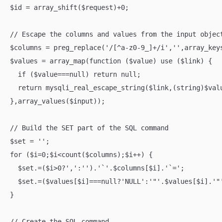
$id = array_shift($request)+0;

// Escape the columns and values from the input object
$columns = preg_replace('/[^a-z0-9_]+/i','',array_keys
$values = array_map(function ($value) use ($link) {

  if ($value===null) return null;

  return mysqli_real_escape_string($link,(string)$valu
},array_values($input));

// Build the SET part of the SQL command

$set = '';

for ($i=0;$i<count($columns);$i++) {

  $set.=($i>0?',':'').'`'.$columns[$i].'`=';

  $set.=($values[$i]===null?'NULL':'"'.$values[$i].'"'
}

// Create the SQL command
