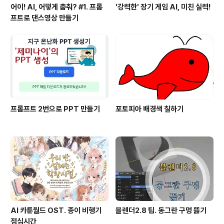
어이! AI, 어떻게 춤춰? #1. 프롬
'강력한' 장기 게임 AI, 미친 실력!
프트로 댄스영상 만들기
프롬프트 2번으로 PPT 만들기
포토피아 배경색 칠하기
AI 카툰월드 OST. 종이 비행기
블렌더2.8 팁. 동그란 구멍 뜷기
점심시간