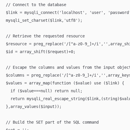
// Connect to the database

$link = mysqli_connect('localhost', 'user', 'password'
mysqli_set_charset($link,'utf8');

// Retrieve the requested resource

$resource = preg_replace('/[^a-z0-9_]+/i','',array_shi
$id = array_shift($request)+0;

// Escape the columns and values from the input object
$columns = preg_replace('/[^a-z0-9_]+/i','',array_keys
$values = array_map(function ($value) use ($link) {

  if ($value===null) return null;

  return mysqli_real_escape_string($link,(string)$valu
},array_values($input));

// Build the SET part of the SQL command
