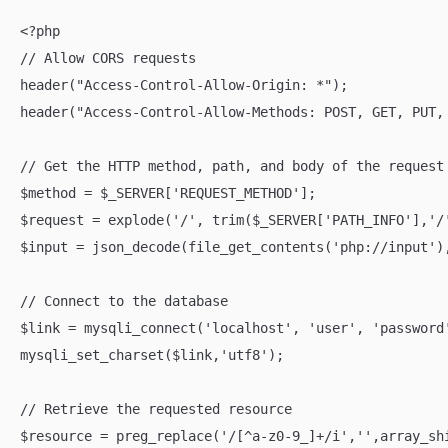
<?php

// Allow CORS requests

header("Access-Control-Allow-Origin: *");

header("Access-Control-Allow-Methods: POST, GET, PUT, 
// Get the HTTP method, path, and body of the request

$method = $_SERVER['REQUEST_METHOD'];

$request = explode('/', trim($_SERVER['PATH_INFO'],'/'
$input = json_decode(file_get_contents('php://input'),
// Connect to the database

$link = mysqli_connect('localhost', 'user', 'password'
mysqli_set_charset($link,'utf8');

// Retrieve the requested resource

$resource = preg_replace('/[^a-z0-9_]+/i','',array_shi