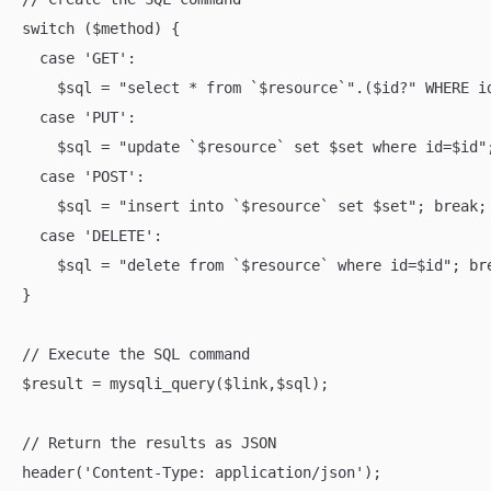
switch ($method) {

  case 'GET':

    $sql = "select * from `$resource`".($id?" WHERE id
  case 'PUT':

    $sql = "update `$resource` set $set where id=$id";
  case 'POST':

    $sql = "insert into `$resource` set $set"; break;

  case 'DELETE':

    $sql = "delete from `$resource` where id=$id"; bre
}

// Execute the SQL command

$result = mysqli_query($link,$sql);

// Return the results as JSON

header('Content-Type: application/json');
