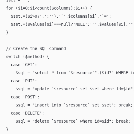
$set = '';

for ($i=0;$i<count($columns);$i++) {

  $set.=($i>0?',':'').'`'.$columns[$i].'`=';

  $set.=($values[$i]===null?'NULL':'"'.$values[$i].'"'
}

// Create the SQL command

switch ($method) {

  case 'GET':

    $sql = "select * from `$resource`".($id?" WHERE id
  case 'PUT':

    $sql = "update `$resource` set $set where id=$id";
  case 'POST':

    $sql = "insert into `$resource` set $set"; break;

  case 'DELETE':

    $sql = "delete `$resource` where id=$id"; break;

}
