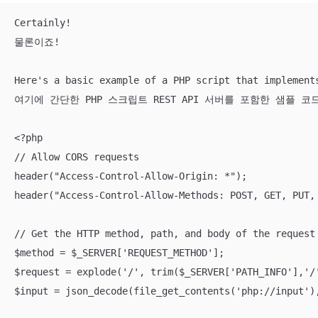
Certainly! 

물론이죠!

Here's a basic example of a PHP script that implements
여기에 간단한 PHP 스크립트 REST API 서버를 포함한 샘플 코드
<?php

// Allow CORS requests

header("Access-Control-Allow-Origin: *");

header("Access-Control-Allow-Methods: POST, GET, PUT, 
// Get the HTTP method, path, and body of the request

$method = $_SERVER['REQUEST_METHOD'];

$request = explode('/', trim($_SERVER['PATH_INFO'],'/'
$input = json_decode(file_get_contents('php://input'),