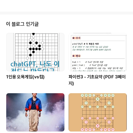
guage model, I don't have access..
가졌던 가상세계 세컨드라이프에 대해 chatGPT 가 얼마
나 알고 있을까요? ( 참고로 세컨드라이프는 여전히 서비스
운영중입니다. 오늘도 접속되더라구요. 어느새 Voice Mo
rping 라는 기능도 추가되었는데 음성 변조 기능인것 같네
이 블로그 인기글
요 ㅎ.. ) chatGPT에게 물어보았습니다. Q. 문의 Do you
know about SecondLife? 세컨드라이프에 대해 알고
있나요? A. 답변 Yes, I'm familiar with Second Life.
Second Li..
1인용 오목게임(vs컴)
파이썬3 - 기초요약 (PDF 3페이
지)