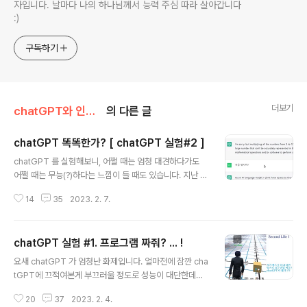
자입니다. 날마다 나의 하나님께서 능력 주심 따라 살아갑니다
:)
구독하기
더보기
chatGPT와 인공지능AI
의 다른 글
chatGPT 똑똑한가? [ chatGPT 실험#2 ]
글 내용
chatGPT 를 실험해보니, 어쩔 때는 엄청 대견하다가도
어쩔 때는 무능(?)하다는 느낌이 들 때도 있습니다. 지난 게
시글에서는 chatGPT의 대단함을 칭찬하는 글을 썼다면,
14
35
2023. 2. 7.
오늘은 그 반대의 글도 한번 써보도록 하겠습니다 :) chat
GPT에게 이런 질문을 해보았습니다. Q. 0부터 100까지
의 모든 숫자를 곱한 값을 구해줘 어떤 수라도 0을 곱하면
chatGPT 실험 #1. 프로그램 짜줘? ... !
0입니다. 수학을 좀 아시는 분이라면 답은 아주 수월할텐
글 내용
데요. chatGPT 는 어떤 답을 했을까요? 대략 번역한즉 0
요새 chatGPT 가 엄청난 화제입니다. 얼마전에 잠깐 cha
부터 100까지 숫자를 모두 곱하는 것은 너무 큰 숫자가 나
tGPT에 끄적여본게 부끄러울 정도로 성능이 대단한데요.
와서 자기는 계산을 못하니까 다른 수학 전용 프로그램을
항상 그런 것은 아니지만, chatGPT 를 보고 와우~ 탄성
쓰라는 답변을 내놓았습니다. 지금 몇시야? As an AI lan
20
37
2023. 2. 4.
이 나올만한 부분을 공유합니다 :) 한 때 크레이가 관심을