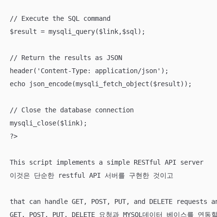
// Execute the SQL command

$result = mysqli_query($link,$sql);

// Return the results as JSON

header('Content-Type: application/json');

echo json_encode(mysqli_fetch_object($result));

// Close the database connection

mysqli_close($link);

?>

This script implements a simple RESTful API server 

이것은 단순한 restful API 서버를 구현한 것이고

that can handle GET, POST, PUT, and DELETE requests an
GET, POST, PUT, DELETE 요청과 MYSQL데이터 베이스를 연