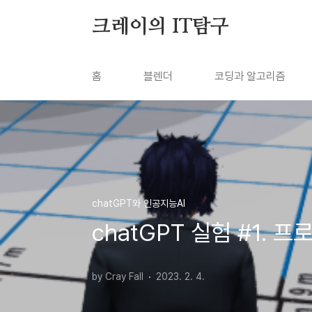
본문 바로가기
크레이의 IT탐구
홈
블렌더
코딩과 알고리즘
chatGPT와 인공지능AI
chatGPT 실험 #1. 프로그
by Cray Fall
2023. 2. 4.