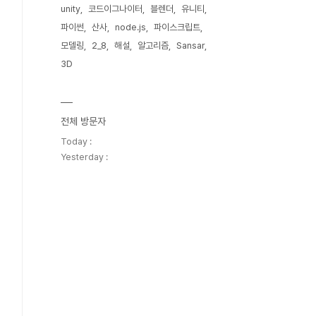
unity
코드이그나이터
블렌더
유니티
파이썬
산사
node.js
파이스크립트
모델링
2_8
해설
알고리즘
Sansar
3D
전체 방문자
Today :
Yesterday :