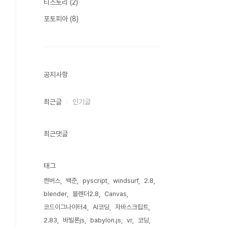
티스토리
(2)
포토피아
(8)
공지사항
최근글
인기글
최근댓글
태그
캔버스
백준
pyscript
windsurf
2.8
blender
블렌더2.8
Canvas
코드이그나이터4
AI코딩
자바스크립트
2.83
바빌론js
babylon.js
vr
코딩