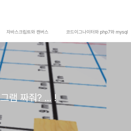
자바스크립트와 캔버스
코드이그나이터와 php7와 mysql
램 짜줘? ... !