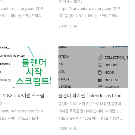
기 :
첫 게시글 보기 :
adventure.tistory.com/319
https://itadventure.tistory.com/319
2.83 + 파이썬 스크립트와의 만
3D 블렌더 2.83 + 파이썬 스크립트와의 만
렌더 프로그램에는 파이썬 스크립
남 3D 블렌더 프로그램에는 파이썬 스크립
.
2020. 8. 14.
내장되어 있는데요. 관련 스크립트
트 엔진이 내장되어 있는데요. 관련 스크립트
난 것들을 할 수가 있지요. 앞으
를 통해 재미난 것들을 할 수가 있지요. 앞으
디까지 할 수 있을지 알아 보는
로 이걸로 어디까지 할 수 있을지 알아 보는
보도록 �
시간을 가져보도록 �
re.tistory.com 크레이가 블렌
itadventure.tistory.com 3D 블렌더의
썬을 시작한지 2주가 되었습니
모든 기능은 F3 단축키에서 만나볼 수 있는
블렌더 파이썬의 꽃, 애드온
데요. 블렌더를 실행한 후 3차원 뷰에서 F3
)을 만드는 방법을 살펴보도록 하겠
키를 치면 아래와 같은 팝업창을 만나 볼 수
렌더에서 제공하는 기본 애드온을
있습니다. 화살표키를 아래로 쭉 내려보면 어
3D 블렌더 2.83 + 파이썬 스크립트 / 시작 프로그램? 노노, 시작 스크립트!
블렌더 파이썬 ( blender python ) 내장 ICON 792개
템에 추가하는 방법에 대해서는
마 무시한 내용들이 들어 있습니다. 아쉽게도
 있습니다.
블렌더 내에서는 한글 타이핑이 안되서 유용
기 :
블렌더 2.83 버전 기준으로 내장된 블렌더
adventure.tistory.com/283 b
하게 사용하기에는 좀 어려움이 있습니다. 한
adventure.tistory.com/319
아이콘 목록을 정리하였습니다. 파이썬 스크
 애드온 ( Bl..
번 메모장에서 '섭디'를 ..
2.83 + 파이썬 스크립트와의 만
립트 draw 에서 icon 파라미터로 사용할 수
렌더 프로그램에는 파이썬 스크립
있습니다. 예시) def draw(self, context):
2020. 8. 8.
내장되어 있는데요. 관련 스크립트
self.layout.row().label(text="질문",