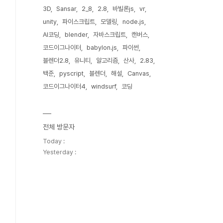
3D
Sansar
2_8
2.8
바빌론js
vr
unity
파이스크립트
모델링
node.js
AI코딩
blender
자바스크립트
캔버스
코드이그나이터
babylon.js
파이썬
블렌더2.8
유니티
알고리즘
산사
2.83
백준
pyscript
블렌더
해설
Canvas
코드이그나이터4
windsurf
코딩
전체 방문자
Today :
Yesterday :