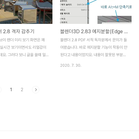
 = "object" def draw(self,
는 파이썬 스크립트 레이아웃과 텍스트 편집
기를 통하여 파이썬 스크립트를 작성하고 간
ut.row().label(text="블렌더의
단히 실행하는 방법을 살펴보았습니다. 그리
n='WORLD_DATA')
고 나서 스크립트를 하나 제시해드렸었는데
 2.8 격자 감추기
블렌더3D 2.83 에지분할(Edge split) 어디로 가버렸나? ( Where is Edge split in Blender 2.83? )
t.row().label(text="선택된 오
요. 실행해 보셨나 모르겠습니다 :) 아래와 같
conte..
은 스크립트인데요. import bpy
브이 렌더 미리 보기 화면은 꽤
블렌더 2.8 PDF 서적 독자분께서 문의가 들
bpy.ops.object.select_all(action="SELECT"
 실시간 보기이면서도 리얼감이
어왔습니다. 바로 에지분할 기능이 작동이 안
bpy..
요. 그러다 보니 글을 쓸때 일
된다고 내용이었지요. 내용이 잘못된 부분이
안 하고 바로 캡쳐해서 글을 적
있나 해서 확인해보았는데, 지난번처럼 최신
2020. 7. 30.
레이입니다. 그런데 아무래도 모델
버전의 블렌더 2.83에서는 역시나 일부 변경
 보니, 중간에 작업을 도와주는
된 부분이 있었습니다. 아래와 같은 편집모드
든가 커서 등등 여러가지 부수적
에서 선을 선택한 상황에서, 블렌더2.8 버전
1
2
화면에 함게 표시되어 있는데요.
에서는 에지 - 에지분할 메뉴를 선택하면 오
 감춰주는 방법이 있습니다. 바로
브젝트가 분리되었습니다. 하지만 블렌더
죠. 부수적인 표식들이 모두 사라
2.83 버전에서는 아예 그 메뉴가 사라져버렸
끔해졌습니다 F12 렌더링 화면이
는데요. 우선 해결방법부터 말씀드리면 ALT
냥 모델링 화면입니다. 그 비밀
+ M 단축키를 눌러 주시면 됩니다. ALT +
습니다. 이 부분을 선택, X, Y를
M 단축키라면 웬지 기억하시는 분이 계실지
부분의 체크상자를 풀어주시면
도 모르겠습니다. ALT + M 단축키는 원래