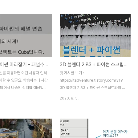
난 것들을 할 수가 있지요. 앞으
icon="QUESTION") 아이콘 목록
디까지 할 수 있을지 알아 보는
QUESTION, ERROR, CANCEL,
보도록 �
TRIA_RIGHT, TRIA_DOWN,
re.tistory.com 지난 챕터에서
TRIA_LEFT, TRIA_UP,
가하기를 다뤄 보았었는데요. 블렌
ARROW_LEFTRIGHT, PLUS,
다가 다시 시작하면, 추가한 패널
DISCLOSURE_TRI_RIGHT,
온데 간데 없어졌을 겁니다. 어
DISCLOSURE_TRI_DOWN,
까요? 사실 지난번에 실행한 파이
RADIOBUT_OFF, RADIOBUT_ON,
블렌더 파이썬 따라잡기 - 패널추가 익히기
3D 블렌더 2.83 + 파이썬 스크립트 / 돌리고돌리고~ for 반복문
 1회용입니다. 다시 UI 패널을
MENU_PANEL, BLENDER, GRIP, DOT,
서는 지난번 작업했던 .blend
COLLAPSEMENU, X, DUPLICATE,
썬를 이용하면 이런 사용자 인터
첫 게시글 보기 :
 스크립트를 다시 실행해야만 하
TRASH, ..
가할 수 있군요. 학습하는데 시간
https://itadventure.tistory.com/319
 번거롭지..
요되어서 나중에 정리할 예정입니
3D 블렌더 2.83 + 파이썬 스크립트와의 만
트 공유합니다. import bpy
남 3D 블렌더 프로그램에는 파이썬 스크립
2020. 8. 5.
yPanel(bpy.types.Panel):
트 엔진이 내장되어 있는데요. 관련 스크립트
 = "블렌더 파이썬의 패널 연습"
를 통해 재미난 것들을 할 수가 있지요. 앞으
e = "SAMPLE_PT_LA"
로 이걸로 어디까지 할 수 있을지 알아 보는
type = 'PROPERTIES'
시간을 가져보도록 �
_type = 'WINDOW'
itadventure.tistory.com 지난 챕터에서