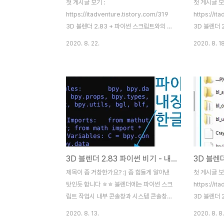
첫 게시글 보기 :
첫 게시글 보
https://itadventure.tistory.com/319
https://it
3D 블렌더 2.83 + 파이썬 스크립트와의 만
3D 블렌더 
남 3D 블렌더 프로그램에는 파이썬 스크립
남 3D 블
2020. 8. 22.
2020. 8. 18
트 엔진이 내장되어 있는데요. 관련 스크립트
트 엔진이 
를 통해 재미난 것들을 할 수가 있지요. 앞으
를 통해 재미
로 이걸로 어디까지 할 수 있을지 알아 보는
로 이걸로 어
시간을 가져보도록 �
시간을 가져
itadventure.tistory.com 웹 브라우저에
itadventu
는 개발자 도구란게 있지요. 웹 브라우저에서
더에서 파이
F12 키를 치면 개발도구가 등장합니다. 웹 개
다. 오늘은 
발 작업을 위해서 대부분 사용하고 있는 툴이
(add-on
지요. 그런데 파이쎤에도 비슷한 툴이 있습니
습니다. 블
3D 블렌더 2.83 파이썬 비기 - 내부 콘솔창에 한글 출력하기
다. 바로 파이썬 툴팁(Python Tooltips)과
블렌더 시스
개발자 추가정보(Developer Extras)입니
아래에 나와
제목이 좀 거창한가요? :) 좀 힘들게 알아낸
첫 게시글 보
다. 편집 - 환경설정을 선택하신 후 인터페이
https://it
탓인듯 합니다 ㅎㅎ 블렌더에는 파이썬 스크
https://it
스 ..
v 블렌더 키트
립트 작업시 내부 콘솔창과 시스템 콘솔창이
3D 블렌더 
있습니다. 블렌더 내부 콘솔창은 여기를 말하
남 3D 블
2020. 8. 13.
2020. 8. 8.
는 것이고, 시스템 콘솔창은 이 메뉴를 선택
트 엔진이 