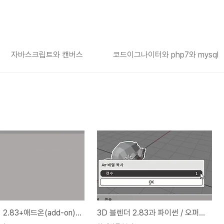
자바스크립트와 캔버스
코드이그나이터와 php7와 mysql
3D블렌더 2.83+애드온(add-on) 만들기+파이썬
3D 블렌더 2.83과 파이썬 / 오퍼레이터로 팝업창을! ( 3.2 변경분 추가 )