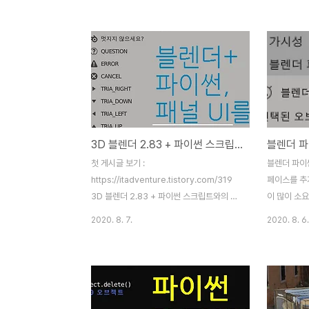
하면 새로운 창이 등장하지요. 문제는 블렌더
를 통해 재미
의 텍스트 에디터에서 사용하는 print() 명령
로 이걸로 어
문으로는 시스템 콘솔창 으로만 출력이 가능
시간을 가져
하고, '한글'이 전혀 출력이 안된다는 것입니
itadventu
다. 내장 콘솔은 스크립트를 여러줄 짜서 한
패널 UI 추
다기 보다는 그냥 인터프리터 ( 바로 실행 )
더를 종료했
용이지요. 아래와 같이 utf-8 로 코드 페이지
이 어디론가 
를 바꾸는 명령어도 시도해보았고,
떻게 된 걸
3D 블렌더 2.83 + 파이썬 스크립트 / 패널 UI 추가하기
os.system('chcp 65001') 현재 콘솔창의
썬 스크립트는
한글에 맞추어 코드를 변환 출력도 해보았으
추가하기 위해
첫 게시글 보기 :
블렌더 파이
나 상위 MSB 1bit 부분을 특정 조건에서 떼..
파일을 열고
https://itadventure.tistory.com/319
페이스를 추
지요. 은근히
3D 블렌더 2.83 + 파이썬 스크립트와의 만
이 많이 소
남 3D 블렌더 프로그램에는 파이썬 스크립
다 :) 스크립
2020. 8. 7.
2020. 8. 6.
트 엔진이 내장되어 있는데요. 관련 스크립트
class Cra
를 통해 재미난 것들을 할 수가 있지요. 앞으
bl_label
로 이걸로 어디까지 할 수 있을지 알아 보는
bl_idnam
시간을 가져보도록 �
bl_space_
itadventure.tistory.com 블렌더 파이썬
bl_region