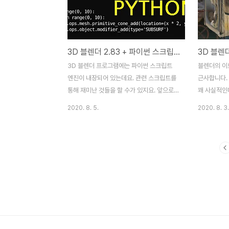
에는 블렌더 화면 UI(User Interface) 를
bl_context
추가하고 실행할 수 있는 기능이 있습니다.
context):
블렌더 화면의 우측 속성탭에 있는 요소들을
self.layo
패널(Panel)이라고 부르는데요. 파이썬 스크
세계!", ico
3D 블렌더 2.83 + 파이썬 스크립트와의 만남
3D 블렌더
립트를 이용하면 이 패널 형식으로 내가 원하
self.layou
는 내용을 추가할 수 있습니다. 물론 기능 작
브젝트는 " + 
3D 블렌더 프로그램에는 파이썬 스크립트
블렌더의 이
동도 되도록 말이지요. 패널을 추가하는 공식
엔진이 내장되어 있는데요. 관련 스크립트를
근사합니다.
스크립트 안..
통해 재미난 것들을 할 수가 있지요. 앞으로
꽤 사실적인데
이걸로 어디까지 할 수 있을지 알아 보는 시
일히 렌더링 
2020. 8. 5.
2020. 8. 3.
간을 가져보도록 하겠습니다. 오늘 처음으로
고 있는 크
일부 내용을 익혀보았는데요. 익힌 내용을 공
링 화면이다
유하는 차원입니다 :) 파이선 스크립트가 뭘
격자 표시라
까요? 아직은 정확한 정체를 모르겠습니다
인 것들이 
만, 블렌더에서 스크립트를 작성하여 대량의
이런 것들을
작업물을 순식간에 만들어 낼 수 있는게 첫번
이렇게 말이
째 강점입니다. 블렌더에서 사용하는 Add-
졌지요? 깔
on 프로그램들도 모두 파이썬으로 만들어졌
아닙니다. 그
다고도 합니다. 아래는 추가메쉬 애드온의 일
은 여기에 있
부 소스입니다. # GPL # "author":
비롯하여 대