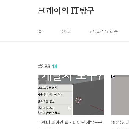
본문 바로가기
크레이의 IT탐구
홈
블렌더
코딩과 알고리즘
2.83
14
블렌더 파이썬 팁 - 파이썬 개발도구