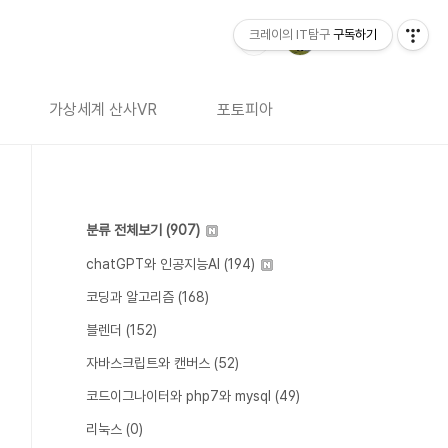
크레이의 IT탐구
구독하기
가상세계 산사VR
포토피아
분류 전체보기
(907)
chatGPT와 인공지능AI
(194)
코딩과 알고리즘
(168)
블렌더
(152)
자바스크립트와 캔버스
(52)
코드이그나이터와 php7와 mysql
(49)
리눅스
(0)