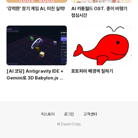
'강력한' 장기 게임 AI, 미친 실력!
AI 카툰월드 OST. 종이 비행기
점심시간
[AI 코딩] Antigravity IDE +
포토피아 배경색 칠하기
Gemini로 3D Babylon.js 개
발 시작하기 (하이브 코딩 #1)
의안내
티스토리
로그인
고객센터
© Daum Corp.