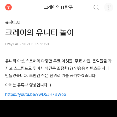
검색하기
크레이의 IT탐구
티스토리
유니티3D
크레이의 유니티 놀이
Cray Fall
2021. 5. 16. 21:53
유니티 아셋 스토어의 다양한 무료 아셋들, 무료 사진, 음악들을 가
지고 스크립트로 엮어서 약간은 조잡한(?) 연습용 컨텐츠를 하나
만들었습니다. 조만간 작은 단위로 기술 공개하겠습니다.
아래는 유튜브 영상입니다 :)
https://youtu.be/9wD5JH7BW6o