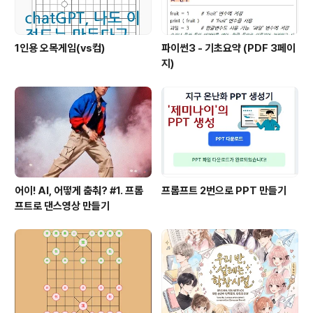
1인용 오목게임(vs컴)
파이썬3 - 기초요약 (PDF 3페이
지)
어이! AI, 어떻게 춤춰? #1. 프롬
프롬프트 2번으로 PPT 만들기
프트로 댄스영상 만들기