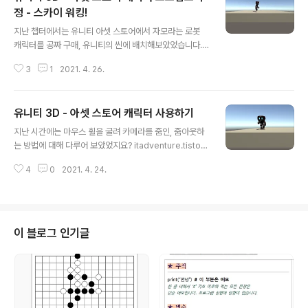
정 - 스카이 워킹!
글 내용
지난 챕터에서는 유니티 아셋 스토어에서 자모라는 로봇
캐릭터를 공짜 구매, 유니티의 씬에 배치해보았었습니다. it
adventure.tistory.com/404 유니티 3D - 아셋 스토
3
1
2021. 4. 26.
어 캐릭터 사용하기 지난 시간에는 마우스 휠을 굴려 카메
라를 줌인, 줌아웃하는 방법에 대해 다루어 보았었지요? it
adventure.tistory.com/403 유니티3D 마우스 휠로 Z
유니티 3D - 아셋 스토어 캐릭터 사용하기
oom In/Out 지난 닉네임 같은 크기 글씨에 이어 이번에는
글 내용
itadventure.tistory.com 이번 시간에는 이 캐릭터의
지난 시간에는 마우스 휠을 굴려 카메라를 줌인, 줌아웃하
조작방법을 수정해볼텐데요. 점프는 지난번에 해보았으니
는 방법에 대해 다루어 보았었지요? itadventure.tistor
까 이번에는 좀 색다른걸 해보도록 하겠습니다. 바로 스카
y.com/403 유니티3D 마우스 휠로 Zoom In/Out 지난
이 워킹이라는 건데요. 스페이스바를 누르면 점프하는게
4
0
2021. 4. 24.
닉네임 같은 크기 글씨에 이어 이번에는 마우스 휠을 돌려
아니라 하늘을 걷도록 하는 겁니다. 우선 이 캐..
카메라 줌 인/아웃(Zoom In/Out)을 제어하는 부분을 다
뤄보도록 하겠습니다. itadventure.tistory.com/402
유니티3D 플레이어 같은크기 이름 itadventure.tistory.
com 큐브 플레이어가 이제 친숙해질대로 친숙해진 지금
이 블로그 인기글
이지만, 이제 석별의 정을 나누어야 할 때가 온 것 같습니다
:) 바로 에셋스토어란 곳에서 멋진 플레이어를 발견했기 때
문이지요. 오늘은 에셋스토어라는 데에 접근하여 한 로봇
캐릭터를 다운받아 유니티의 인월드..