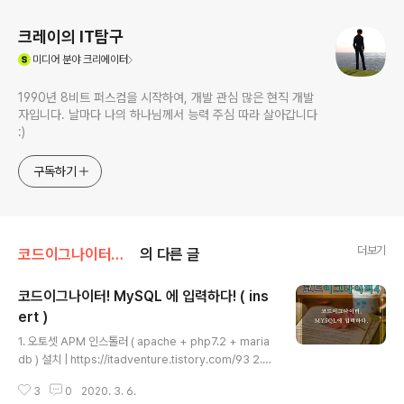
크레이의 IT탐구
(새창열림)
미디어
분야 크리에이터
1990년 8비트 퍼스컴을 시작하여, 개발 관심 많은 현직 개발
자입니다. 날마다 나의 하나님께서 능력 주심 따라 살아갑니다
:)
구독하기
더보기
코드이그나이터와 php7와 mysql
의 다른 글
코드이그나이터! MySQL 에 입력하다! ( ins
ert )
글 내용
1. 오토셋 APM 인스톨러 ( apache + php7.2 + maria
db ) 설치 | https://itadventure.tistory.com/93 2.
코드이그나이터 4 ( codeigniter 4 ) 설치 | https://itad
3
0
2020. 3. 6.
venture.tistory.com/95 3. 비주얼 스튜디오 코드 에디