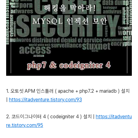
1. 오토셋 APM 인스톨러 ( apache + php7.2 + mariadb ) 설치
|
https://itadventure.tistory.com/93
2. 코드이그나이터 4 ( codeigniter 4 ) 설치 |
https://itadventu
re.tistory.com/95