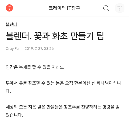
검색하기
크레이의 IT탐구
티스토리
블렌더
블렌더. 꽃과 화초 만들기 팁
Cray Fall
2019. 7. 27. 03:26
인간은 복제를 할 수 있을 지라도
무에서 유를 창조할 수 있는 분
은 오직 한분이신
신 하나님
이십니
다.
세상의 모든 지음 받은 만물들은 창조주를 찬양하라는 명령을 받
았습니다.