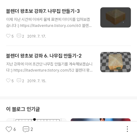
블렌더 왕초보 강좌7. 나무집 만들기-3
글 내용
이제 지난 시간에 이어서 물체 표면에 이미지를 입혀보겠
습니다 :) https://itadventure.tistory.com/60 블렌더
왕초보 강좌 6. 나무집 만들기-2 지난 강좌에 이어 초간단
5
2
2019. 7. 17.
나무집 만들기를 계속해보겠습니다 :) https://itadventu
re.tistory.com/52 블렌더 왕초보 강좌 5. 나무집 만들
기-1 지난번까지는 블렌더에서 단순한 박스만 계속했었지
블렌더 왕초보 강좌 6. 나무집 만들기-2
요? 기초 연습이.. itadventure.tistory.com 그 전에 먼
글 내용
저 해야 할 부분이 있습니다. 바로 창을 나누는 부분인데요.
지난 강좌에 이어 초간단 나무집 만들기를 계속해보겠습니
UV맵 에디터 화면과 3D 뷰 화면은 동시에 보면서 작업을
다 :) https://itadventure.tistory.com/52 블렌더 왕초
하는 것이 좋습니다. 그러려면 창을 먼저 나누는 기술을 익
보 강좌 5. 나무집 만들기-1 지난번까지는 블렌더에서 단
혀주셔야 하는데, 창을 나누는건 간단합니다. 바로 화면 우
5
2
2019. 7. 15.
순한 박스만 계속했었지요? 기초 연습이 병행되어야 했기
측 상단의 종이가..
에 관련 기술 습득을 위해서의 목적이 있었지만요 ㅎ http
s://itadventure.tistory.com/50 블렌더 왕초보 강좌
4. 오브젝트에.. itadventure.tistory.com 지난 시간에
오브젝트 모드에서 편집모드로 전환하는 방법과 편집모드
이 블로그 인기글
에서 편집할 수 있는 방법에는 점, 선, 면을 다루는 방법이
있다고 하였었지요? 이제 실제적으로 면을 선택하여 조정
하는 부분부터 시작해보겠습니다. 오브젝트를 선택 후 TA
6
2
B 키를 누르면 편집모드로 전환하는..