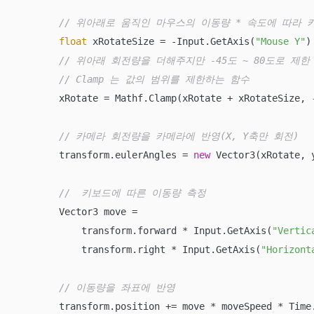
// 위아래로 움직인 마우스의 이동량 * 속도에 따라 
float
 xRotateSize = -Input.GetAxis(
"Mouse Y"
)
// 위아래 회전량을 더해주지만 -45도 ~ 80도로 제한 
// Clamp 는 값의 범위를 제한하는 함수
        xRotate = Mathf.Clamp(xRotate + xRotateSize, 
// 카메라 회전량을 카메라에 반영(X, Y축만 회전)
        transform.eulerAngles = 
new
 Vector3(xRotate, 
//  키보드에 따른 이동량 측정
        Vector3 move = 

            transform.forward * Input.GetAxis(
"Vertic
            transform.right * Input.GetAxis(
"Horizont
// 이동량을 좌표에 반영
        transform.position += move * moveSpeed * Time.