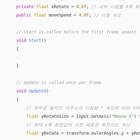
private
float
 xRotate = 
0.0f
; 
// 내부 사용할 X축 
public
float
 moveSpeed = 
4.0f
; 
// 이동 속도
// Start is called before the first frame update
void
Start
(
)
    {

    }

// Update is called once per frame
void
Update
(
)
    {

// 좌우로 움직인 마우스의 이동량 * 속도에 따라 카
float
 yRotateSize = Input.GetAxis(
"Mouse X"
) 
// 현재 y축 회전값에 더한 새로운 회전각도 계산
float
 yRotate = transform.eulerAngles.y + yRot