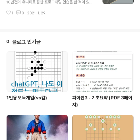
러보듯이 가상공간 안에서 주위 건물들을 둘러볼수가 있는
10년전에 유니티로 잠깐 프로그래밍 연습을 한 적이 있었
게 1인칭 시점입니다. 이런 기능을 수행해주는 스크립트는
습니다. 실무로 진행할 일은 없었지만요 :) 그냥 취미 생활
비교적 간단한데요. 전체 스크립트는 아래와 같습니다. 이
1
0
2021. 1. 29.
로 접해보았지요. 과거 유니티로 프로그램을 개발할 때, 자
번 시간에는 이 중 마우스 조작에 대해 살펴보겠습니다. us
바스크립트와 C# 언어 중에서 택일하여 개발할 수 있었으
ing System.Col..
나, 시대가 바뀌고 지금 와서 확인해보니 C# 언어 외에는
사용할 수가 없게 바뀌어 버렸습니다. 그래서 뭔가 다시 새
롭게 학습하게 되었는데, 동기 부여도 될 겸 내용을 공유하
이 블로그 인기글
면서 진행하려고 합니다 :) 유니티3D란 무엇일까요? 아시
는 분이라면 '게임'을 만드는 도구로 알고 계실텐데요. 우선
맞습니다. 게임을 만들수 있는 기능이 있습니다. 요새는 주
로 게임용 앱을 개발하는데 사용되나, 과거에는 PC용 게임
을 만드는데도 사용되었..
1인용 오목게임(vs컴)
파이썬3 - 기초요약 (PDF 3페이
지)