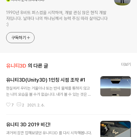
1990년 8비트 퍼스컴을 시작하여, 개발 관심 많은 현직 개발
자입니다. 날마다 나의 하나님께서 능력 주심 따라 살아갑니다
:)
구독하기
더보기
유니티3D
의 다른 글
유니티3D(Unity3D) 1인칭 시점 조작 #1
글 내용
현실에서 우리는 거울이나 또는 반사 물체를 통하지 않고
는 나의 모습을 볼 수가 없습니다. 내가 볼 수 있는 것은 나
의 눈을 통해 보여지는 사물들 뿐이지요. 가상공간 또한 나
7
2
2021. 2. 6.
의 눈을 통해 보듯이 내 모습은 보이지 않고 주위 사물들만
보인다면 어떨까요? 아무래도 몰입감이 더 있겠지요? 나의
눈을 통해 보듯이 주위 사물들만 보이는 것, 이 것이 바로 1
유니티 3D 2019 비긴!
인칭 시점입니다. 오늘은 유니티3D 엔진에서의 1인칭 시
글 내용
점 이동에 대해 다뤄보겠습니다. 내가 눈을 통해 주위를 둘
과거에 잠깐 접해보았던 유니티3D 를 다시 시작해봅니다.