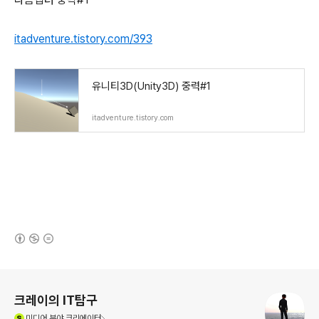
itadventure.tistory.com/393
유니티3D(Unity3D) 중력#1
itadventure.tistory.com
(새창열림)
로그 정보
크레이의 IT탐구
(새창열림)
미디어
분야 크리에이터