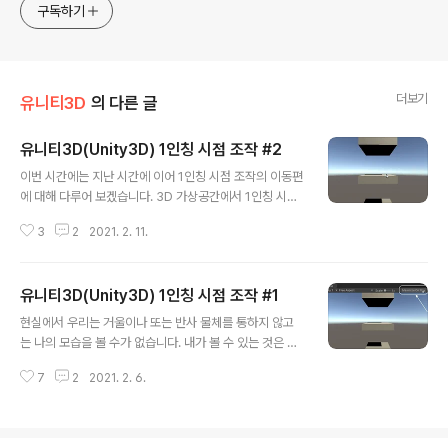
구독하기
더보기
유니티3D
의 다른 글
유니티3D(Unity3D) 1인칭 시점 조작 #2
글 내용
이번 시간에는 지난 시간에 이어 1인칭 시점 조작의 이동편
에 대해 다루어 보겠습니다. 3D 가상공간에서 1인칭 시점
으로 거리를 걷는 것은 현실과 아주 유사합니다. 만일 내가
3
2
2021. 2. 11.
바라보는 방향이 동쪽이고 앞으로 걷는다면 동쪽으로 이동
하는 것이지요. 그러나 내가 바라보는 방향이 서쪽인 상태
에서 앞으로 걷는다면 서쪽으로, 북동쪽을 바라보고 앞으
유니티3D(Unity3D) 1인칭 시점 조작 #1
로 걷는다면 역시 북동쪽으로 이동하는 것입니다. 그렇기
글 내용
때문에 1인칭 시점에서의 이동은 바라보는 방향과 아주 밀
현실에서 우리는 거울이나 또는 반사 물체를 통하지 않고
접한 관련이 있는 것이지요. 유니티는 기본적으로 화살표
는 나의 모습을 볼 수가 없습니다. 내가 볼 수 있는 것은 나
키와 WASD 키를 전후좌우로 이동하는 키로 인식합니다.
의 눈을 통해 보여지는 사물들 뿐이지요. 가상공간 또한 나
그래서 아래 2개의 함수는 각각 키보드 좌우 이동키(←→
7
2
2021. 2. 6.
의 눈을 통해 보듯이 내 모습은 보이지 않고 주위 사물들만
또는 AD키)의 누름과, 상하 키(↑↓ 또는 WS키)의 눌린
보인다면 어떨까요? 아무래도 몰입감이 더 있겠지요? 나의
상태값을 나타냅니다. Input.Ge..
눈을 통해 보듯이 주위 사물들만 보이는 것, 이 것이 바로 1
인칭 시점입니다. 오늘은 유니티3D 엔진에서의 1인칭 시