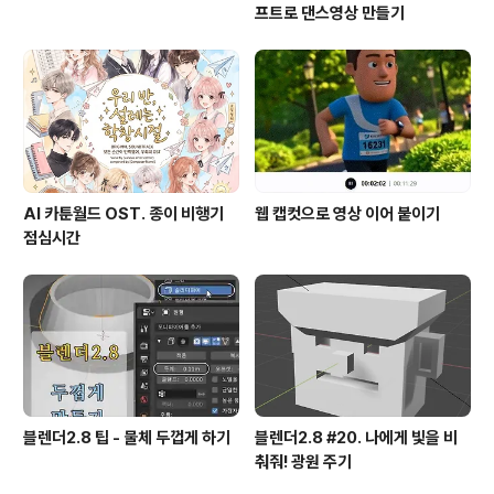
프트로 댄스영상 만들기
AI 카툰월드 OST. 종이 비행기
웹 캡컷으로 영상 이어 붙이기
점심시간
블렌더2.8 팁 - 물체 두껍게 하기
블렌더2.8 #20. 나에게 빛을 비
춰줘! 광원 주기