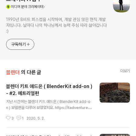
(새창열림)
미디어
분야 크리에이터
1990년 8비트 퍼스컴을 시작하여, 개발 관심 많은 현직 개발
자입니다. 날마다 나의 하나님께서 능력 주심 따라 살아갑니다
:)
구독하기
더보기
블렌더
의 다른 글
블렌더 키트 애드온 ( BlenderKit add-on )
- #2. 메트리얼편
글 내용
지난 시간에는 블렌더 키드 애드온 ( BlenderKit add-o
n ) 모델편을 다루어 보았었지요. https://itadventure.ti
story.com/283 블렌더 키트 애드온 ( BlenderKit add
3
1
2020. 5. 2.
-on ) - #1. 모델편 블렌더에는 블렌더키트라는 도구가 있
는데요. 매우 강력한 애드온 기능입니다. 무료로 사용가능
한 오브젝트, 매트리얼 등을 제공하거든요. 위에 보이는 집