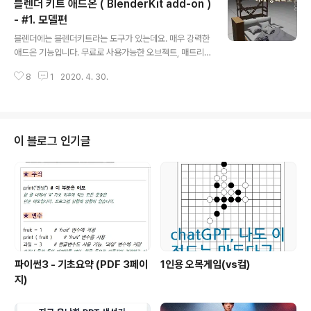
블렌더 키트 애드온 ( BlenderKit add-on )
도 사실 무료 컨텐츠에 포함된 도구입니다. 다만 중간 중.. i
tadventure.tistory.com 이번 시간에는 "메트리얼"에
- #1. 모델편
글 내용
대해서 다루어 보도록 하겠습니다. 블렌더 키트 메트리얼
블렌더에는 블렌더키트라는 도구가 있는데요. 매우 강력한
은 단축키 N 키를 누른 후 BlenderKit 탭을 클릭하실 경
애드온 기능입니다. 무료로 사용가능한 오브젝트, 매트리
우, 기본 선택 탭에 있는데요. 아랫 부분에는 여러 카테고리
얼 등을 제공하거든요. 위에 보이는 집도 사실 무료 컨텐츠
가 나열되어 ..
8
1
2020. 4. 30.
에 포함된 도구입니다. 다만 중간 중간 유료 컨텐츠가 섞여
있으며 무료 컨텐츠에 사용 조건이 걸려 있는지까지는 확
인해보지 못했습니다. 아래와 같이 나열된 오브젝트중 쓸
만한 걸 찾아보다가 한번 클릭하면 자동으로 블렌더의 월
드에 생겨난다니 와우~ 꿈만같지 않나요? 블렌더 키트(Bl
이 블로그 인기글
enderKit)은 블렌더 2.8의 기본 애드온에 포함되어 있긴
하지만, 그냥 바로 사용할수는 없는데요. 블렌더키트 홈페
이지에 회원가입 및 계정연결, API 키까지 연결해주어야
블렌더키트를 사용할 수 있습니다. 차근차근 사용법을 알
아볼까요? 편집 - 환경 설정... 메..
파이썬3 - 기초요약 (PDF 3페이
1인용 오목게임(vs컴)
지)