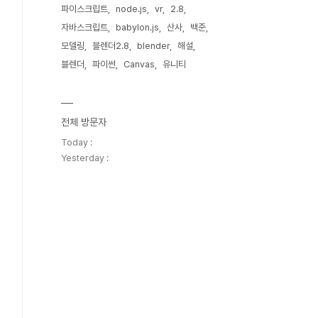
파이스크립트
node.js
vr
2.8
자바스크립트
babylon.js
산사
백준
모델링
블렌더2.8
blender
해설
블렌더
파이썬
Canvas
유니티
전체 방문자
Today :
Yesterday :