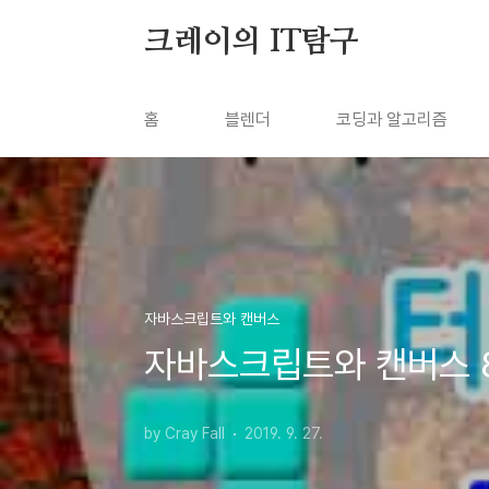
본문 바로가기
크레이의 IT탐구
홈
블렌더
코딩과 알고리즘
자바스크립트와 캔버스
자바스크립트와 캔버스 8
by Cray Fall
2019. 9. 27.