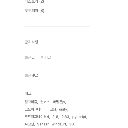
티스토리
(2)
포토피아
(8)
공지사항
최근글
인기글
최근댓글
태그
알고리즘
캔버스
바빌론js
코드이그나이터
코딩
unity
코드이그나이터4
2_8
2.83
pyscript
AI코딩
Sansar
windsurf
3D