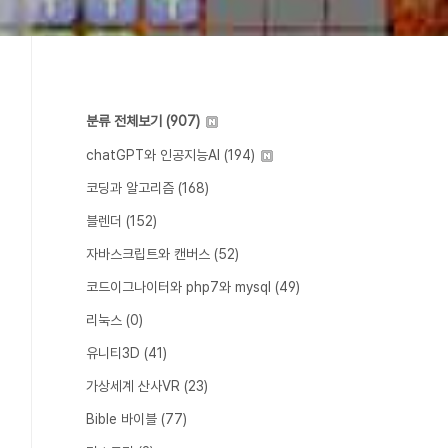
분류 전체보기
(907)
chatGPT와 인공지능AI
(194)
코딩과 알고리즘
(168)
블렌더
(152)
자바스크립트와 캔버스
(52)
코드이그나이터와 php7와 mysql
(49)
리눅스
(0)
유니티3D
(41)
가상세계 산사VR
(23)
Bible 바이블
(77)