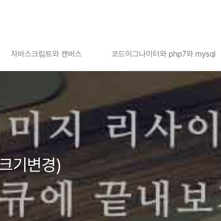
자바스크립트와 캔버스
코드이그나이터와 php7와 mysql
(크기변경)