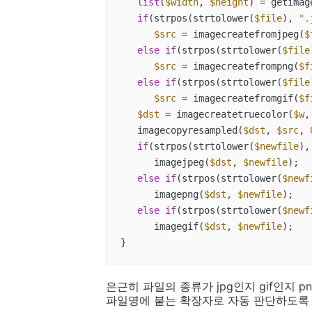
list
(
$width
, 
$height
) = getimag
if
(strpos(strtolower(
$file
), 
".
$src
 = imagecreatefromjpeg(
$
else
if
(strpos(strtolower(
$file
$src
 = imagecreatefrompng(
$f
else
if
(strpos(strtolower(
$file
$src
 = imagecreatefromgif(
$f
$dst
 = imagecreatetruecolor(
$w
,
   imagecopyresampled(
$dst
, 
$src
, 
if
(strpos(strtolower(
$newfile
),
      imagejpeg(
$dst
, 
$newfile
);

else
if
(strpos(strtolower(
$newf
      imagepng(
$dst
, 
$newfile
);

else
if
(strpos(strtolower(
$newf
      imagegif(
$dst
, 
$newfile
);

}
은근히 파일의 종류가 jpg인지 gif인지 
파일명에 붙는 확장자로 자동 판단하도록