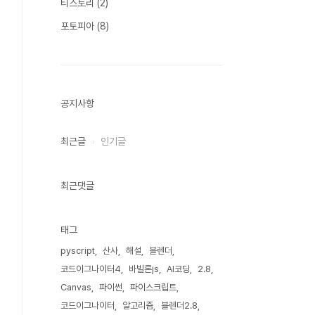
티스토리
(2)
포토피아
(8)
공지사항
최근글
인기글
최근댓글
태그
pyscript
산사
해설
블렌더
코드이그나이터4
바빌론js
AI코딩
2.8
Canvas
파이썬
파이스크립트
코드이그나이터
알고리즘
블렌더2.8