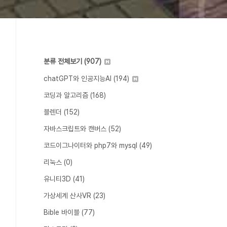
분류 전체보기
(907)
chatGPT와 인공지능AI
(194)
코딩과 알고리즘
(168)
블렌더
(152)
자바스크립트와 캔버스
(52)
코드이그나이터와 php7와 mysql
(49)
리눅스
(0)
유니티3D
(41)
가상세계 산사VR
(23)
Bible 바이블
(77)