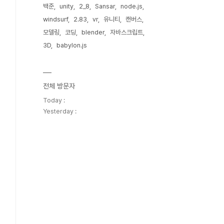
백준
unity
2_8
Sansar
node.js
windsurf
2.83
vr
유니티
캔버스
모델링
코딩
blender
자바스크립트
3D
babylon.js
전체 방문자
Today :
Yesterday :