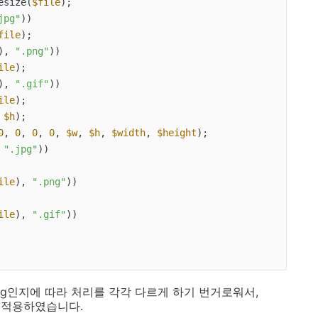
esize(
$file
);

jpg"
))

file
);

), 
".png"
))

ile
);

), 
".gif"
))

ile
);

 
$h
);

0
, 
0
, 
0
, 
0
, 
$w
, 
$h
, 
$width
, 
$height
);

 
".jpg"
))

ile
), 
".png"
))

ile
), 
".gif"
))

png인지에 따라 처리를 각각 다르게 하기 번거로워서,
 적용하였습니다.