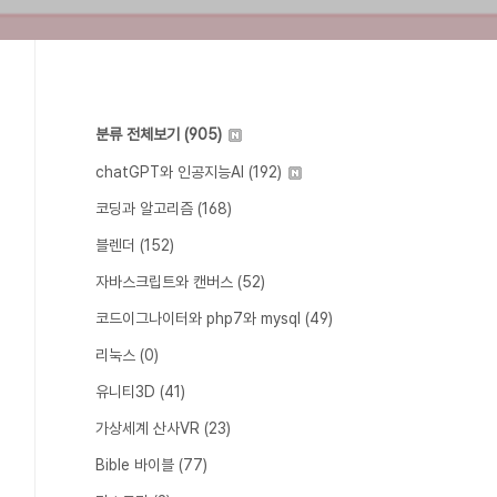
분류 전체보기
(905)
chatGPT와 인공지능AI
(192)
코딩과 알고리즘
(168)
블렌더
(152)
자바스크립트와 캔버스
(52)
코드이그나이터와 php7와 mysql
(49)
리눅스
(0)
유니티3D
(41)
가상세계 산사VR
(23)
Bible 바이블
(77)