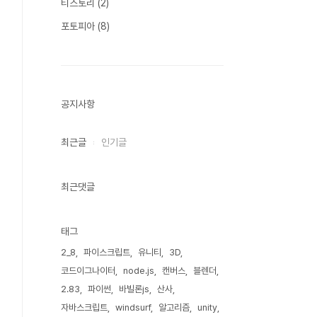
티스토리
(2)
포토피아
(8)
공지사항
최근글
인기글
최근댓글
태그
2_8
파이스크립트
유니티
3D
코드이그나이터
node.js
캔버스
블렌더
2.83
파이썬
바빌론js
산사
자바스크립트
windsurf
알고리즘
unity