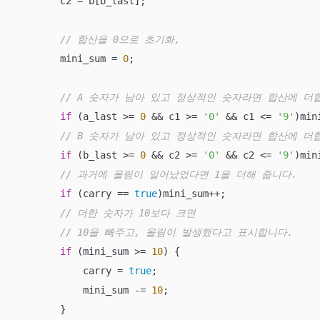
        c2 = b[b_last];

// 합산을 0으로 초기화,
        mini_sum = 
0
; 

// A 숫자가 남아 있고 정상적인 숫자라면 합산에 더
if
 (a_last >= 
0
 && c1 >= 
'0'
 && c1 <= 
'9'
)min
// B 숫자가 남아 있고 정상적인 숫자라면 합산에 더
if
 (b_last >= 
0
 && c2 >= 
'0'
 && c2 <= 
'9'
)min
// 과거에 올림이 일어났었다면 1을 더해 줍니다.
if
 (carry == 
true
)mini_sum++;

// 더한 숫자가 10보다 크면
// 10을 빼주고, 올림이 발생했다고 표시합니다.
if
 (mini_sum >= 
10
) {

            carry = 
true
;

            mini_sum -= 
10
;

        }
