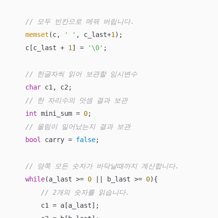
// 모두 빈칸으로 메꿔 버립니다.
memset
(c, 
' '
, c_last+
1
);

    c[c_last + 
1
] = 
'\0'
;

// 한글자씩 읽어 보관할 임시변수
char
 c1, c2;

// 한 자리수의 덧셈 결과 보관
int
 mini_sum = 
0
;

// 올림이 일어났는지 결과 보관
bool
 carry = 
false
;

// 양쪽 모든 숫자가 바닥날때까지 계산합니다.
while
(a_last >= 
0
 || b_last >= 
0
){

// 2개의 숫자를 읽습니다.
        c1 = a[a_last];
