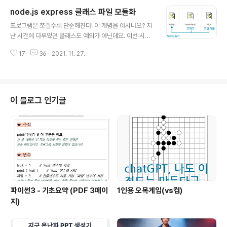
지만 확인이 어려운 상황입니다. AWS 에서는 인스턴스에
node.js express 클래스 파일 모듈화
연결되어 있는 탄력적 IP 는 요금이 부과되지 않으나 인스
글 내용
턴스가 꺼져 있거나 인스턴스를 삭제한 경우 탄력적 IP 주
프로그램은 쪼갤수록 단순해진다! 이 개념을 아시나요? 지
소는 외톨이가 되면서, 인스턴스에 연결되어 있지 않은 IP
난 시간에 다루었던 클래스도 예외가 아닌데요. 이번 시간
주소 요금이 발생하게 됩니다. IP주소 부족 때문에 붙는 일
에는 클래스를 모듈로 분리하는 방법과 쪽지 추가 기능에
종의 벌금(?)같은 건데요. 이 때 아무리 콘솔 창을 확인해봐
17
36
2021. 11. 27.
대해 점진적인 개발 과정 설명을 드리도록 하겠습니다. 스
도 탄력적 IP주소는 사용 내역이 없습니다. 이런 상황인데
크롤 압박이 좀 있을 수 있습니다 :) 소스와 결과물은 아래
도 만일 계속해서 요금..
링크를, → https://itadventure.tistory.com/443?ca
tegory=715914 처음부터 정주행하시려면 아래 링크를
참조하세요. → https://itadventure.tistory.com/431
이 블로그 인기글
클래스를 분리하자! 일반적으로 하나의 클래스는 하나의
파일에 기능을 넣고 파일명도 동일한 이름을 짓는 것이 좋
습니다. 그 후에 메인 기능에서 갖다 쓰는게 관리 측면에서
좋은데요. 철칙은 아니지만, 이런 규칙성..
파이썬3 - 기초요약 (PDF 3페이
1인용 오목게임(vs컴)
지)