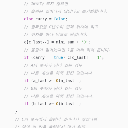
// 10보다 크지 않으면
// 올림은 일어나지 않았다고 초기화합니다.
else
 carry = 
false
;

// 결과값을 C변수의 현재 위치에 적고
// 위치를 하나 앞으로 당깁니다.
        c[c_last--] = mini_sum + 
'0'
;

// 올림이 일어났다면 1을 미리 적어 둡니다.
if
 (carry == 
true
) c[c_last] = 
'1'
;

// A의 숫자가 남아 있는 경우 
// 다음 계산을 위해 한칸 당깁니다.
if
 (a_last >= 
0
)a_last--;

// B의 숫자가 남아 있는 경우 
// 다음 계산을 위해 한칸 당깁니다.
if
 (b_last >= 
0
)b_last--;

    }

// C의 숫자에서 올림이 일어나지 않았다면 
// 앞의 빈 칸을 출력하지 않기 위해