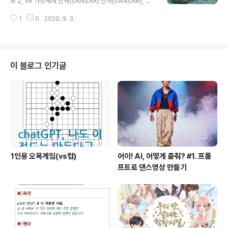
프 2, VR 가상세계 산사(SANSAR) 산사(SANSAR), 일
명 세컨드라이프2라고 불리우는 린든랩 사의 2번째 가상
1
0
2020. 9. 3.
세계 컨텐츠에 접속해보았습니다. 산사는 눈에 고글을 쓰
고 가상현실을 체험하는 VR 전용 컨텐츠입니다. 몇 년 전
확인해보 itadventure.tistory.com 오늘은 연차라서 모
처럼 가상세계 '산사'(sansar)의 세계를 들여다 보았습니
다. 세컨드라이프2, 산사에서는 무엇이 가능한 가인가를
이 블로그 인기글
대체적으로 보려고요. 먼 훗날에 지구상의 기후 변화로 더
이상 외부 활동을 하지 못하는 날이 오게 된다면 어떻게 될
까요? 지금도 코로나로 인하여 마스크를 쓰지 않고서는 밖
에 다닐수가 없는 상황이지요. 비록 대한민국에서는 너..
1인용 오목게임(vs컴)
어이! AI, 어떻게 춤춰? #1. 프롬
프트로 댄스영상 만들기