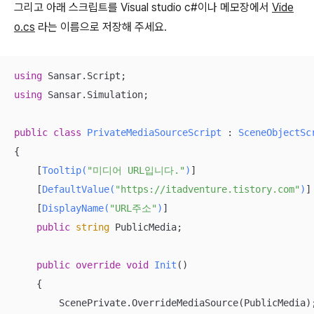
그리고 아래 스크립트를 Visual studio c#이나 메모장에서
Vide
o.cs
라는 이름으로 저장해 주세요.
using
using
 Sansar.Simulation;

public
class
PrivateMediaSourceScript
 : 
SceneObjectSc
{

    [
Tooltip(
"미디어 URL입니다."
)
]

    [
DefaultValue(
"https://itadventure.tistory.com"
)
]

    [
DisplayName(
"URL주소"
)
]

public
string
 PublicMedia;

public
override
void
Init
(
)
    {

        ScenePrivate.OverrideMediaSource(PublicMedia);