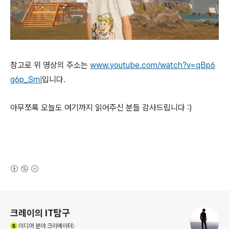
참고로 위 영상의 주소는
www.youtube.com/watch?v=qBp6
g6p_SmI
입니다.
아무쪼록 오늘도 여기까지 읽어주신 분들 감사드립니다 :)
(새창열림)
로그 정보
크레이의 IT탐구
(새창열림)
미디어
분야 크리에이터