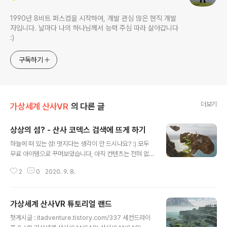
1990년 8비트 퍼스컴을 시작하여, 개발 관심 많은 현직 개발
자입니다. 날마다 나의 하나님께서 능력 주심 따라 살아갑니다
:)
구독하기
더보기
가상세계 산사VR
의 다른 글
상상의 섬? - 산사 코덱스 검색에 뜨게 하기
글 내용
하늘에 떠 있는 섬! 멋지다는 생각이 안 드시나요? :) 모두
무료 아이템으로 꾸며보았습니다, 아직 컨텐츠는 전혀 없
지만, 코덱스에서 cray 검색하시면 나올겁니다:) 산사에서
2
0
2020. 9. 8.
코덱스 검색에 나오게 하는 방법은 간단해요. 내가 만든 월
드의 설정 아이콘을 클릭하고, Hide this world from th
e Codex. ( 이 월드를 코덱스에서 숨기기 ) 문구 앞의 체
가상세계 산사VR 튜토리얼 랜드
크 상자가 기본으로 체크되어 있을텐데 체크 해제 해주시
글 내용
면 됩니다. 그리고 SAVE(저장)하면 끝.
첫게시글 : itadventure.tistory.com/337 세컨드라이