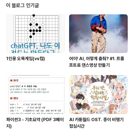
다가 다시 시작하면, 추가한 패널이 어디론가 온데 간데 없
이 블로그 인기글
어졌을 겁니다. 어떻게 된 걸까요? 사실 지난번에 실행한
파이썬 스크립트는 1회용입니다. 다시 UI 패널을 추가하기
위해서는 지난번 작업했던 .blend 파일을 열고 스크립트
를 다시 실행해야만 하지요. 은근히 번거롭지..
1인용 오목게임(vs컴)
어이! AI, 어떻게 춤춰? #1. 프롬
프트로 댄스영상 만들기
파이썬3 - 기초요약 (PDF 3페이
AI 카툰월드 OST. 종이 비행기
지)
점심시간