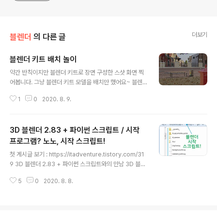
더보기
블렌더
의 다른 글
블렌더 키트 배치 놀이
글 내용
약간 반칙이지만 블렌더 키트로 장면 구성한 스샷 화면 찍
어봅니다. 그냥 블렌더 키트 모델을 배치만 했어요~ 블렌
더 키트 세팅 방법은 아래에서 찾아보실 수 있습니다. :) htt
1
0
2020. 8. 9.
ps://itadventure.tistory.com/283 블렌더 키트 애드
온 ( BlenderKit add-on ) - #1. 모델편 블렌더에는 블렌
더키트라는 도구가 있는데요. 매우 강력한 애드온 기능입
3D 블렌더 2.83 + 파이썬 스크립트 / 시작
니다. 무료로 사용가능한 오브젝트, 매트리얼 등을 제공하
거든요. 위에 보이는 집도 사실 무료 컨텐츠에 포함된 도구
프로그램? 노노, 시작 스크립트!
글 내용
입 itadventure.tistory.com
첫 게시글 보기 : https://itadventure.tistory.com/31
9 3D 블렌더 2.83 + 파이썬 스크립트와의 만남 3D 블렌
더 프로그램에는 파이썬 스크립트 엔진이 내장되어 있는데
5
0
2020. 8. 8.
요. 관련 스크립트를 통해 재미난 것들을 할 수가 있지요.
앞으로 이걸로 어디까지 할 수 있을지 알아 보는 시간을 가
져보도록 � itadventure.tistory.com 지난 챕터에서
패널 UI 추가하기를 다뤄 보았었는데요. 블렌더를 종료했