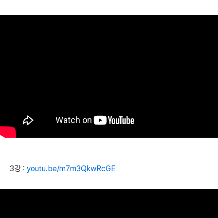
3강 :
youtu.be/m7m3QkwRcGE