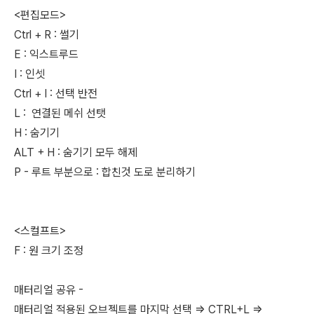
<편집모드>
Ctrl + R : 썰기
E : 익스트루드
I : 인셋
Ctrl + I : 선택 반전
L : 연결된 메쉬 선탯
H : 숨기기
ALT + H : 숨기기 모두 해제
P - 루트 부분으로 : 합친것 도로 분리하기
<스컬프트>
F : 원 크기 조정
매터리얼 공유 -
매터리얼 적용된 오브젝트를 마지막 선택 => CTRL+L =>