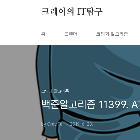
본문 바로가기
크레이의 IT탐구
홈
블렌더
코딩과 알고리즘
코딩과 알고리즘
백준알고리즘 11399. 
by Cray Fall
2019. 6. 23.