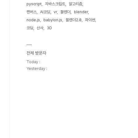
pyscript
자바스크립트
알고리즘
캔버스
AI코딩
vr
블렌더
blender
node.js
babylon.js
블렌더2.8
파이썬
코딩
산사
3D
전체 방문자
Today :
Yesterday :