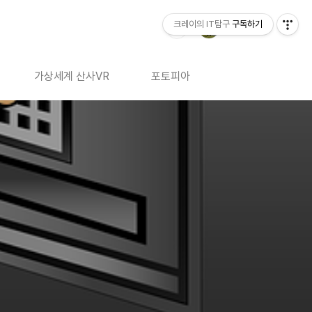
크레이의 IT탐구
구독하기
가상세계 산사VR
포토피아