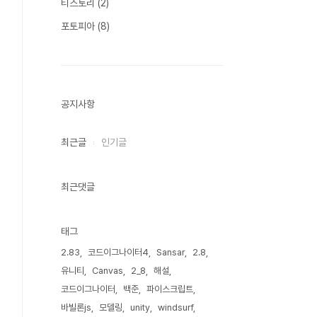
티스토리
(2)
포토피아
(8)
공지사항
최근글
인기글
최근댓글
태그
2.83
코드이그나이터4
Sansar
2.8
유니티
Canvas
2_8
해설
코드이그나이터
백준
파이스크립트
바빌론js
모델링
unity
windsurf