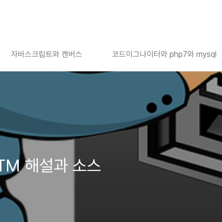
자바스크립트와 캔버스
코드이그나이터와 php7와 mysql
ATM 해설과 소스