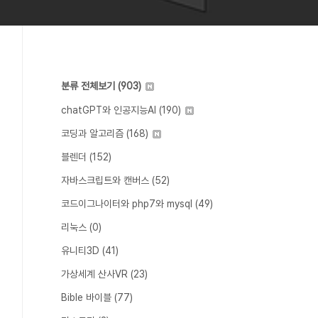
분류 전체보기
(903)
chatGPT와 인공지능AI
(190)
코딩과 알고리즘
(168)
블렌더
(152)
자바스크립트와 캔버스
(52)
코드이그나이터와 php7와 mysql
(49)
리눅스
(0)
유니티3D
(41)
가상세계 산사VR
(23)
Bible 바이블
(77)