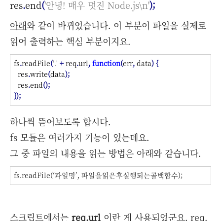
res
.
end
(
'
안녕
!
매우
멋진
Node.js\n'
);
아래
와 같이 바뀌었습니다. 이 부분이 파일을 실제로
읽어 출력하는 핵심 부분이지요.
fs
.
readFile
(
'.'
+
req
.
url
,
function
(
err
,
data
)
{
res
.
write
(
data
);
res
.
end
();
});
하나씩 뜯어보도록 합시다.
fs 모듈은 여러가지 기능이 있는데요.
그 중 파일의 내용을 읽는 방법은 아래와 같습니다.
fs.readFile(‘파일명’, 파일을읽은후실행되는콜백함수);
스크립트에서는
req.url
이란 게 사용되었군요. req.