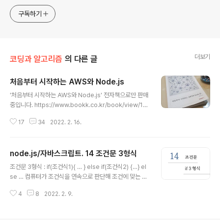
구독하기
더보기
코딩과 알고리즘
의 다른 글
처음부터 시작하는 AWS와 Node.js
글 내용
'처음부터 시작하는 AWS와 Node.js' 전자책으로만 판매
중입니다. https://www.bookk.co.kr/book/view/13
3290 처음부터 시작하는 AWS와 Node.JS 실시간 통신
17
34
2022. 2. 16.
기술 웹소켓에 특화된 Node.js와 세계 최대의 가상 서버
컴퓨터 AWS 클라우드 서비스를 활용한 원격개발과정을
처음부터 다루는 책자입니다. 서버 구축에 대해서는 AWS
node.js/자바스크립트. 14 조건문 3형식
를 사용하여 서버 www.bookk.co.kr 모던 자바스크립트
글 내용
문법과 함께 Node.js의 기초, AWS서버 설정, express,
조건문 3형식 : if(조건식1){ … } else if(조건식2) {…} el
정적/동적웹페이지, Mysql 연결 및 쪽지게시판, 최종장에
se … 컴퓨터가 조건식을 연속으로 판단해 조건에 맞는 코
서는 웹소켓을 활용한 멀티 채팅방을 만나 보세요. 책 소개
드블럭을 실행합니다. 예시) career=5; if(career>=8){
실시간 통신 기술 웹소켓에 특화된 Node.js와 세계 최대
4
8
2022. 2. 9.
console.log("고급기술자"); } else if(career>=5){ c
의 가상 서버컴퓨터 AWS 클라우드..
onsole.log("중급기술자"); } else { console.log("초
급기술자"); } 기술자 제도가 폐지되었다가 언제인가 다시