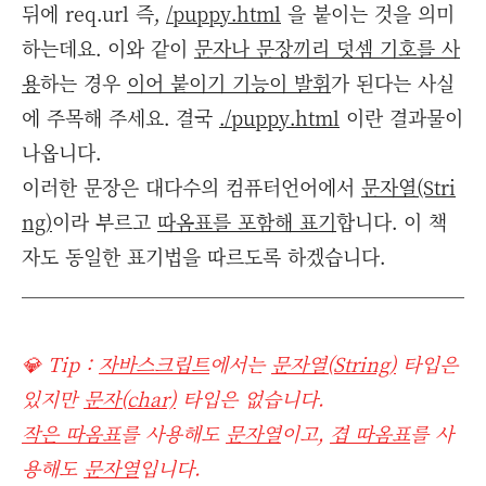
뒤에 req.url 즉,
/puppy.html
을 붙이는 것을 의미
하는데요. 이와 같이
문자나 문장끼리 덧셈 기호를 사
용
하는 경우
이어 붙이기 기능이 발휘
가 된다는 사실
에 주목해 주세요. 결국
./puppy.html
이란 결과물이
나옵니다.
이러한 문장은 대다수의 컴퓨터언어에서
문자열(Stri
ng)
이라 부르고
따옴표를 포함해 표기
합니다. 이 책
자도 동일한 표기법을 따르도록 하겠습니다.
💎 Tip :
자바스크립트
에서는
문자열(String)
타입은
있지만
문자(char)
타입은 없습니다.
작은 따옴표
를 사용해도
문자열
이고,
겹 따옴표
를 사
용해도
문자열
입니다.