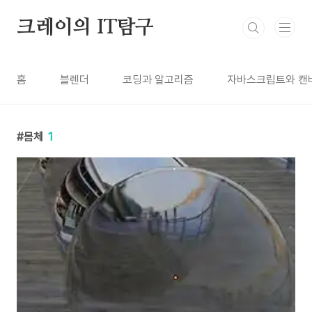
본문 바로가기
크레이의 IT탐구
홈
블렌더
코딩과 알고리즘
자바스크립트와 캔
몸체
1