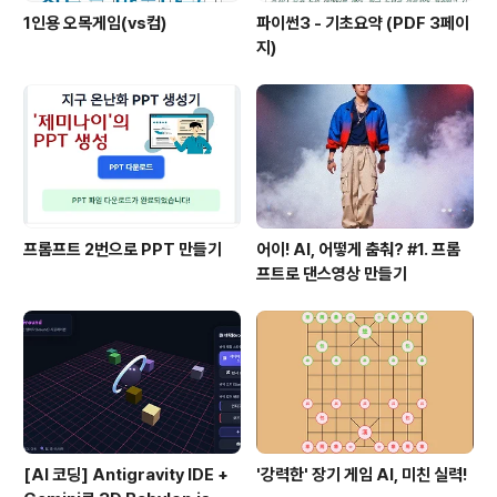
1인용 오목게임(vs컴)
파이썬3 - 기초요약 (PDF 3페이
지)
프롬프트 2번으로 PPT 만들기
어이! AI, 어떻게 춤춰? #1. 프롬
프트로 댄스영상 만들기
[AI 코딩] Antigravity IDE +
'강력한' 장기 게임 AI, 미친 실력!