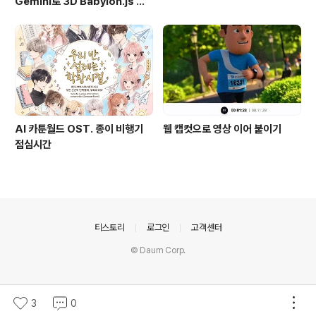
Gemini로 3D Babylon.js 개
발 시작하기 (하이브 코딩 #1)
AI 카툰월드 OST. 종이 비행기
웹 캡컷으로 영상 이어 붙이기
점심시간
의안내
티스토리
로그인
고객센터
© Daum Corp.
3
0