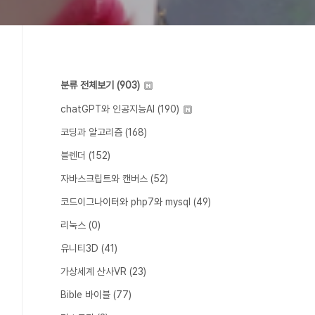
분류 전체보기
(903)
chatGPT와 인공지능AI
(190)
코딩과 알고리즘
(168)
블렌더
(152)
자바스크립트와 캔버스
(52)
코드이그나이터와 php7와 mysql
(49)
리눅스
(0)
유니티3D
(41)
가상세계 산사VR
(23)
Bible 바이블
(77)