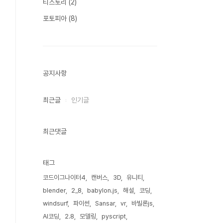
티스토리
(2)
포토피아
(8)
공지사항
최근글
인기글
최근댓글
태그
코드이그나이터4
캔버스
3D
유니티
blender
2_8
babylon.js
해설
코딩
windsurf
파이썬
Sansar
vr
바빌론js
AI코딩
2.8
모델링
pyscript