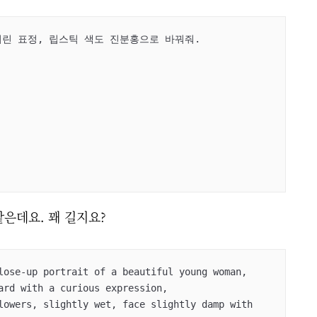
린 표정, 립스틱 색도 진분홍으로 바꿔줘.

은데요. 꽤 길지요?
lose-up portrait of a beautiful young woman, 

ard with a curious expression, 

lowers, slightly wet, face slightly damp with 