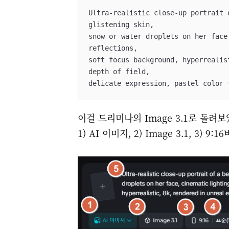
Ultra-realistic close-up portrait 
glistening skin,

snow or water droplets on her face
reflections, 

soft focus background, hyperrealis
depth of field, 

delicate expression, pastel color 
이걸 드리미나의 Image 3.1로 돌려
1) AI 이미지, 2) Image 3.1, 3) 9: