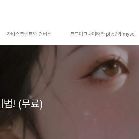
자바스크립트와 캔버스
코드이그나이터와 php7와 mysql
법! (무료)