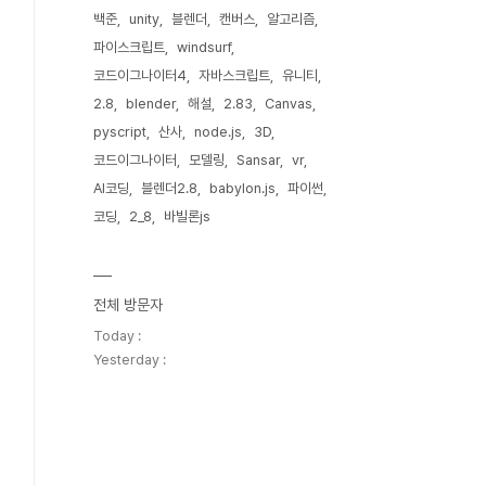
백준
unity
블렌더
캔버스
알고리즘
파이스크립트
windsurf
코드이그나이터4
자바스크립트
유니티
2.8
blender
해설
2.83
Canvas
pyscript
산사
node.js
3D
코드이그나이터
모델링
Sansar
vr
AI코딩
블렌더2.8
babylon.js
파이썬
코딩
2_8
바빌론js
전체 방문자
Today :
Yesterday :