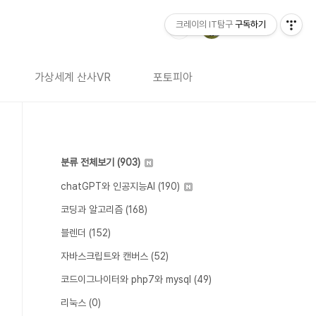
크레이의 IT탐구
구독하기
가상세계 산사VR
포토피아
분류 전체보기
(903)
chatGPT와 인공지능AI
(190)
코딩과 알고리즘
(168)
블렌더
(152)
자바스크립트와 캔버스
(52)
코드이그나이터와 php7와 mysql
(49)
리눅스
(0)