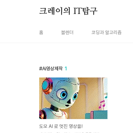
본문 바로가기
크레이의 IT탐구
홈
블렌더
코딩과 알고리즘
Ai영상제작
1
도모 AI 로 멋진 영상을!