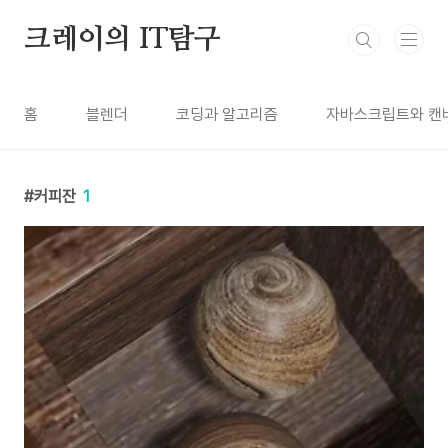
본문 바로가기
크레이의 IT탐구
홈
블렌더
코딩과 알고리즘
자바스크립트와 캔
커피잔
1