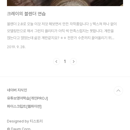
크레이의 블렌더 연습
블렌더 2.8로 오늘 이것 저것 해보면서 만든 자작품입니다 :) 텍스쳐 하나 없이
모델링만으로 해서 그런지 퀄리티가 아직 썩 만족스럽지는 못합니다. 계란을
얹는다고 얹었는데 삶은 계란같지요? ㅎㅎ 전문가 수준까지 끌어올리기 위해
틈틈히 정진을! 요건 주사위 - 블렌더 2.8에서 텍스쳐 입히는 부분, 조만간 소
2019. 9. 28.
개할 예정입니다 :) 외국 영상 따라 만들어본 베게 핸드폰 충전배터리 - 실물 묘
사 나무상자와 나무구슬 - 텍스쳐의 힘!
1
네이버 지식인
유튜브영어학습[개인PROJ]
파이스크립트[웹파이썬]
Designed by 티스토리
© Daum Corp.