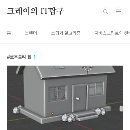
본문 바로가기
크레이의 IT탐구
홈
블렌더
코딩과 알고리즘
자바스크립트와 캔
로우폴리 집
1