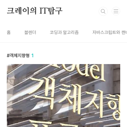
본문 바로가기
크레이의 IT탐구
홈
블렌더
코딩과 알고리즘
자바스크립트와 캔
객체지향형
1