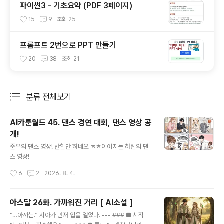
파이썬3 - 기초요약 (PDF 3페이지)
15
9
조회
25
프롬프트 2번으로 PPT 만들기
20
38
조회
21
분류 전체보기
주요 글 목록
AI카툰월드 45. 댄스 경연 대회, 댄스 영상 공
개!
글 내용
준우의 댄스 영상! 반할만 하네요 ㅎㅎ이어지는 하린의 댄
스 영상!
작성시간
6
2
2026. 8. 4.
아스달 26화. 가까워진 거리 [ AI소설 ]
글 내용
“…아까는.” 시아가 먼저 입을 열었다. --- ### ■ 시작