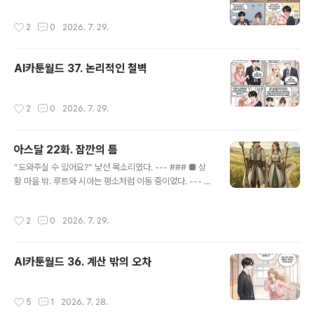
툭— 루트가 타이밍을 놓쳤다. --- ### ■ 반응 “…아.” -
-- ### ■ 작은 웃음 “…또 놓쳤네요.” --- ### ■ 시아
작성시간
2
0
2026. 7. 29.
“…지금이에요.” --- ###..
AI카툰월드 37. 논리적인 철벽
작성시간
2
0
2026. 7. 29.
아스달 22화. 잠깐의 틈
글 내용
“도와주실 수 있어요?” 낯선 목소리였다. --- ### ■ 상
황 마을 밖. 루트와 시아는 평소처럼 이동 중이었다. --- #
## ■ 등장 한 유저가 서 있었다. 장비는 낮았고— 표정이
조금 급해 보였다. --- ### ■ 요청 “퀘스트 몬스터가 너
작성시간
2
0
2026. 7. 29.
무 세서…” “…혼자 못 잡겠어요.” --- ### ■ 루트 “…아.”
루트가 멈췄다. --- ### ■ 시선 시아는 아무 말 없이 그
유저를 봤다. --- ### ■ 선택 “…같이 해볼까요?” 루트가
AI카툰월드 36. 계산 밖의 오차
말했다. --- ### ■ 대답 “…네.” 시아가 짧게 답했다. ---
### ■ 시작 셋이 함께 이동했다. --- ### ■ 전투 퀘스
트 몬스터. 버섯돌이보다 조금 더 강했다. --- ### ■ 흐름
작성시간
5
1
2026. 7. 28.
루트는 익숙하게 움직였다. 타이밍을 보고— 맞추고— 피