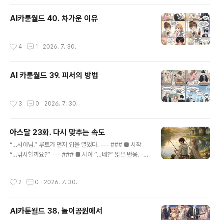
립니다.# 첫 도전은.하이브 코딩으로 무엇을 해볼까 구상
하던 중 3D 컨텐츠를 AI를 이용해 도전해보면 어떨까요?
AI카툰월드 40. 차가운 이유
특히 babylon.js 라는 강력한 라이브러리는 과거에 기술
자료가 워낙 적어 접근이 힘들었는데요.AI 코딩을 이용하
면 쉽게 구현이 가능합니다.우선 코딩 에이전트인 Antigra
작성시간
4
1
2026. 7. 30.
vity IDE 프로그램으로, 그리고 Gemini 기본 구독(월 29,
000원) 정도는 하는 선에서 시작하겠습니다. 3D 컨텐츠
개발은 AI도 머리를 많이 쓰거든요 :)# 안티그래비티 IDE
AI 카툰월드 39. 피서의 방법
설치An..
작성시간
3
0
2026. 7. 30.
아스달 23화. 다시 맞추는 속도
글 내용
“…시아님.” 루트가 먼저 입을 열었다. --- ### ■ 시작
“…낚시할까요?” --- ### ■ 시아 “…네?” 짧은 반응. ---
### ■ 이유 “…그냥요.” 루트가 웃었다. --- “편해서요.”
--- ### ■ 멈춤 시아는 잠깐 그를 봤다. --- ### ■ 대
작성시간
2
0
2026. 7. 30.
답 “…네.” --- ### ■ 이동 둘은 강가로 향했다. --- ###
■ 자리 익숙한 곳. 늘 앉던 자리. --- ### ■ 시작 툭— 찌
가 물 위에 떠올랐다. --- ### ■ 침묵 아무 말도 하지 않
AI카툰월드 38. 놀이공원에서
았다. --- ### ■ 시간 조금 흐르고— --- ### ■ 시도