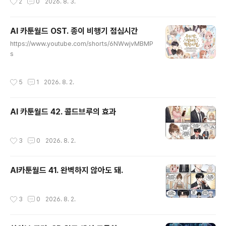
2
0
2026. 8. 3.
■ 확인 “…아직이네.” 친구 목록. 시아는 접속 중이 아니었
다. --- ### ■ 생각 “…곧 오겠지.” --- ### ■ 10분 “…
조금 늦네.” --- ### ■ 20분 “…무슨 일 있나.” --- ###
AI 카툰월드 OST. 종이 비행기 점심시간
■ 표정 루트의 시선이 점점 자주 움직였다. --- ### ■ 주
글 내용
변 사람들은 지나가고— 말소리가 스쳐갔다. --- ### ■
https://www.youtube.com/shorts/6NWwjvMBMP
반복 “…아직.” --- ### ■ 손 루트가 무의식적으로 움직
s
였다. --- ### ■ 행동 조금 걷다가— ..
작성시간
5
1
2026. 8. 2.
AI 카툰월드 42. 콜드브루의 효과
작성시간
3
0
2026. 8. 2.
AI카툰월드 41. 완벽하지 않아도 돼.
작성시간
3
0
2026. 8. 2.