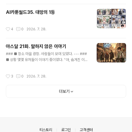
하고—..
AI카툰월드35. 대망의 1등
작성시간
4
0
2026. 7. 28.
아스달 21화. 말하지 않은 이야기
글 내용
### ■ 장소 마을 광장. 사람들이 모여 있었다. --- ###
■ 상황 몇몇 유저들이 이야기 중이었다. “야, 숨겨진 이벤
트 봤냐?” “무지개 뜨면 가끔 나온다던데.” --- ### ■ 반
응 루트의 발걸음이 멈췄다. “…어?” --- ### ■ 시선 자
작성시간
3
0
2026. 7. 28.
연스럽게 귀가 갔다. --- ### ■ 대화 “근데 거의 못 본다
던데.” “나 한 번도 못 봤어.” --- ### ■ 기억 무지개. 웅
덩이. 빛나는 물고기. --- ### ■ 손 루트의 손이 잠깐 멈
더보기
췄다. --- ### ■ 생각 “…말해줄까?” --- ### ■ 상상
“나 그거 봤는데.” “진짜?” “어디서?” --- ### ■ 멈춤 루
트는 입을 열었지만— --- “…아.” --- ### ■ 정지 말이
나오지 않았다. --- ### ■ 이유 문득— 생각..
의안내
티스토리
로그인
고객센터