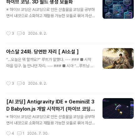
하이브 코딩. 3D 월드 생성 모듈화
글 내용
※ 하이브 코딩은 AI코딩으로 만든 산출물을 코딩을 공부하
면서 내것으로 소화하고 재활용 가능한 모듈로 묶어 자산
화하는 방법으로 제가 만든 용어입니다. 실험적 접근이라
어디까지 될지 장담할수 없는 도전 단계인 점 참조 부탁드
작성시간
3
0
2026. 8. 2.
립니다. 지난 시간에는 안티그래비티 IDE 프로그램을 설치
하고 기존 바이브 코딩처럼 3D월드를 간단히 생성하는 부
분을 다루었습니다.https://itadventure.tistory.com/
아스달 24화. 당연한 자리 [ AI소설 ]
939문제는 이렇게 바이브 코딩으로 생성한 1회용 코드는
글 내용
매번 결과가 달라지기 때문에 관리하기 어려운데요,오늘은
“…오늘은 뭐 할까요?” 루트가 말했다. --- ### ■ 시작
이러한 기능을 기능 단위로 쪼개서 '모듈화'하는 부분을 살
마을 입구. 늘 만나던 자리. --- ### ■ 시아 “…루트님 하
펴보겠습니다.html, 자바스크립트 기초 정도는 숙지하셨
고 싶은 거요.” --- ### ■ 루트 “…그거 요즘 계속 그러시
다는 걸 전제로 합니다.# 모듈이란?모듈이란 기능을 단위
네요.” 그가 웃었다. --- ### ■ 시아 “…그런가요?” ---
작성시간
3
0
2026. 8. 2.
로 묶어서 코드 덩어리..
### ■ 대답 “…네.” 루트가 고개를 끄덕였다. --- ### ■
생각 “…그럼.” --- ### ■ 선택 “그냥 평소처럼 할까요?”
--- ### ■ 시아 “…네.” 짧은 대답. --- ### ■ 이동 둘
[AI 코딩] Antigravity IDE + Gemini로 3
은 자연스럽게 움직였다. --- ### ■ 흐름 사냥하고, 쉬고,
D Babylon.js 개발 시작하기 (하이브 코딩 #
조금 이야기하고— --- ### ■ 변화 없음 특별한 일은 없
글 내용
1)
었다. --- ### ■ 하지만 이상하게— --- 편했다. --- ##
※ 하이브 코딩은 AI코딩으로 만든 산출물을 코딩을 공부하
# ■ 전투 툭— 아이스볼. 명중. --..
면서 내것으로 소화하고 재활용 가능한 모듈로 묶어 자산
화하는 방법으로 제가 만든 용어입니다. 실험적 접근이라
작성시간
4
1
2026. 7. 30.
어디까지 될지 장담할수 없는 도전 단계인 점 참조 부탁드