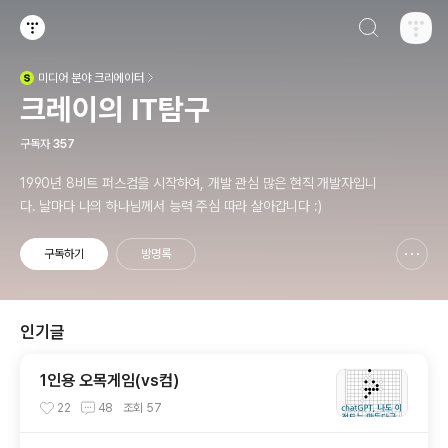
검색하기
티스토리
미디어
분야 크리에이터
(새창열림)
크레이의 IT탐구
구독자
357
1990년 8비트 퍼스컴을 시작하여, 개발 관심 많은 현직 개발자입니
다. 날마다 나의 하나님께서 능력 주심 따라 살아갑니다 :)
구독하기
방명록
신고하기 레이어
열기
인기글
1인용 오목게임(vs컴)
22
48
조회
57