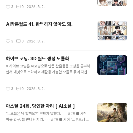
작성시간
3
0
2026. 8. 2.
AI카툰월드 41. 완벽하지 않아도 돼.
작성시간
3
0
2026. 8. 2.
하이브 코딩. 3D 월드 생성 모듈화
글 내용
※ 하이브 코딩은 AI코딩으로 만든 산출물을 코딩을 공부하
면서 내것으로 소화하고 재활용 가능한 모듈로 묶어 자산
화하는 방법으로 제가 만든 용어입니다. 실험적 접근이라
어디까지 될지 장담할수 없는 도전 단계인 점 참조 부탁드
작성시간
3
0
2026. 8. 2.
립니다. 지난 시간에는 안티그래비티 IDE 프로그램을 설치
하고 기존 바이브 코딩처럼 3D월드를 간단히 생성하는 부
분을 다루었습니다.https://itadventure.tistory.com/
아스달 24화. 당연한 자리 [ AI소설 ]
939문제는 이렇게 바이브 코딩으로 생성한 1회용 코드는
글 내용
매번 결과가 달라지기 때문에 관리하기 어려운데요,오늘은
“…오늘은 뭐 할까요?” 루트가 말했다. --- ### ■ 시작
이러한 기능을 기능 단위로 쪼개서 '모듈화'하는 부분을 살
마을 입구. 늘 만나던 자리. --- ### ■ 시아 “…루트님 하
펴보겠습니다.html, 자바스크립트 기초 정도는 숙지하셨
고 싶은 거요.” --- ### ■ 루트 “…그거 요즘 계속 그러시
다는 걸 전제로 합니다.# 모듈이란?모듈이란 기능을 단위
네요.” 그가 웃었다. --- ### ■ 시아 “…그런가요?” ---