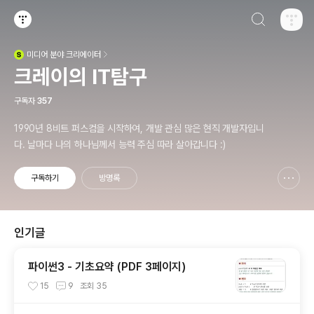
검색하기
티스토리
미디어
분야 크리에이터
(새창열림)
크레이의 IT탐구
구독자
357
1990년 8비트 퍼스컴을 시작하여, 개발 관심 많은 현직 개발자입니
다. 날마다 나의 하나님께서 능력 주심 따라 살아갑니다 :)
구독하기
방명록
신고하기 레이어
열기
인기글
파이썬3 - 기초요약 (PDF 3페이지)
15
9
조회
35