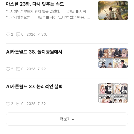
아스달 23화. 다시 맞추는 속도
글 내용
“…시아님.” 루트가 먼저 입을 열었다. --- ### ■ 시작
“…낚시할까요?” --- ### ■ 시아 “…네?” 짧은 반응. ---
### ■ 이유 “…그냥요.” 루트가 웃었다. --- “편해서요.”
--- ### ■ 멈춤 시아는 잠깐 그를 봤다. --- ### ■ 대
작성시간
2
0
2026. 7. 30.
답 “…네.” --- ### ■ 이동 둘은 강가로 향했다. --- ###
■ 자리 익숙한 곳. 늘 앉던 자리. --- ### ■ 시작 툭— 찌
가 물 위에 떠올랐다. --- ### ■ 침묵 아무 말도 하지 않
AI카툰월드 38. 놀이공원에서
았다. --- ### ■ 시간 조금 흐르고— --- ### ■ 시도
툭— 루트가 타이밍을 놓쳤다. --- ### ■ 반응 “…아.” -
-- ### ■ 작은 웃음 “…또 놓쳤네요.” --- ### ■ 시아
작성시간
2
0
2026. 7. 29.
“…지금이에요.” --- ###..
AI카툰월드 37. 논리적인 철벽
작성시간
2
0
2026. 7. 29.
더보기