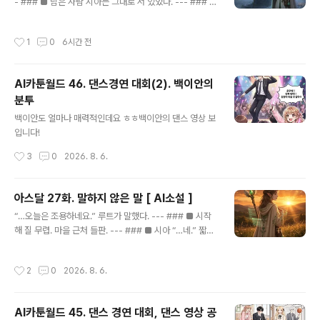
- ### ■ 남은 사람 시아는 그대로 서 있었다. --- ### ■
움직임 없음 로그아웃하지 않았다. --- ### ■ 시선 방금
전까지 루트가 있던 자리. --- ### ■ 기억 “…시아님이랑
작성시간
1
0
6시간 전
있을 때가—” --- ### ■ 멈춤 그 말. 끝까지 듣지 않았다.
--- ### ■ 숨 “…하…” 시아가 작게 숨을 내쉬었다. ---
### ■ 독백 “…들으면 안 돼.” --- ### ■ 이유 알고 있
AI카툰월드 46. 댄스경연 대회(2). 백이안의
었다. --- ### ■ 정체 GM. 운영자. --- ### ■ 역할 관
분투
찰하고, 관리하고, 필요하면 개입한다. --- ### ■ 금지 하
글 내용
지만— --- **가까워지면 안 된다.** --- ### ■ 현실
백이안도 얼마나 매력적인데요 ㅎㅎ백이안의 댄스 영상 보
“…근데.” 시아가 중얼거렸다. --- ###..
입니다!
작성시간
3
0
2026. 8. 6.
아스달 27화. 말하지 않은 말 [ AI소설 ]
글 내용
“…오늘은 조용하네요.” 루트가 말했다. --- ### ■ 시작
해 질 무렵. 마을 근처 들판. --- ### ■ 시아 “…네.” 짧은
대답. --- ### ■ 분위기 사람이 많지 않았다. 바람도 잔잔
했다. --- ### ■ 걷기 둘은 나란히 걸었다. --- ### ■
작성시간
2
0
2026. 8. 6.
침묵 말이 없었지만— 어색하지는 않았다. --- ### ■ 루
트 “…시아님.” --- ### ■ 시아 “네?” --- ### ■ 멈춤
루트는 잠깐 말을 고르듯 멈췄다. --- ### ■ 시작 “…요
AI카툰월드 45. 댄스 경연 대회, 댄스 영상 공
즘은요.” --- ### ■ 이어서 “…이 게임.” --- ### ■ 정