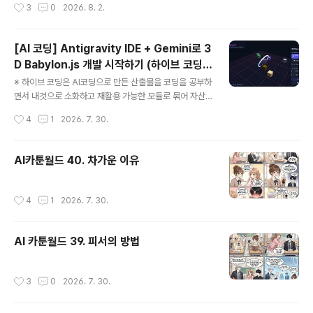
작성시간
3
0
2026. 8. 2.
로 묶어서 코드 덩어리..
### ■ 대답 “…네.” 루트가 고개를 끄덕였다. --- ### ■
생각 “…그럼.” --- ### ■ 선택 “그냥 평소처럼 할까요?”
--- ### ■ 시아 “…네.” 짧은 대답. --- ### ■ 이동 둘
[AI 코딩] Antigravity IDE + Gemini로 3
은 자연스럽게 움직였다. --- ### ■ 흐름 사냥하고, 쉬고,
D Babylon.js 개발 시작하기 (하이브 코딩 #
조금 이야기하고— --- ### ■ 변화 없음 특별한 일은 없
글 내용
1)
었다. --- ### ■ 하지만 이상하게— --- 편했다. --- ##
※ 하이브 코딩은 AI코딩으로 만든 산출물을 코딩을 공부하
# ■ 전투 툭— 아이스볼. 명중. --..
면서 내것으로 소화하고 재활용 가능한 모듈로 묶어 자산
화하는 방법으로 제가 만든 용어입니다. 실험적 접근이라
작성시간
4
1
2026. 7. 30.
어디까지 될지 장담할수 없는 도전 단계인 점 참조 부탁드
립니다.# 첫 도전은.하이브 코딩으로 무엇을 해볼까 구상
하던 중 3D 컨텐츠를 AI를 이용해 도전해보면 어떨까요?
AI카툰월드 40. 차가운 이유
특히 babylon.js 라는 강력한 라이브러리는 과거에 기술
자료가 워낙 적어 접근이 힘들었는데요.AI 코딩을 이용하
면 쉽게 구현이 가능합니다.우선 코딩 에이전트인 Antigra
작성시간
4
1
2026. 7. 30.
vity IDE 프로그램으로, 그리고 Gemini 기본 구독(월 29,
000원) 정도는 하는 선에서 시작하겠습니다. 3D 컨텐츠
개발은 AI도 머리를 많이 쓰거든요 :)# 안티그래비티 IDE
AI 카툰월드 39. 피서의 방법
설치An..
작성시간
3
0
2026. 7. 30.