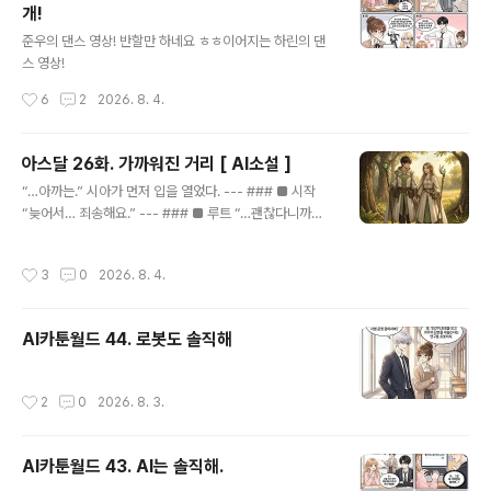
개!
리 “…아니.” --- ### ■ 수정 “…그냥.” --- ### ■ 숨
글 내용
“…시간이요.” --- ### ■ 핵심 직전 “…시아님이랑 있을
준우의 댄스 영상! 반할만 하네요 ㅎㅎ이어지는 하린의 댄
때가—” --- ### ■ 멈춤 그 ..
스 영상!
작성시간
6
2
2026. 8. 4.
아스달 26화. 가까워진 거리 [ AI소설 ]
글 내용
“…아까는.” 시아가 먼저 입을 열었다. --- ### ■ 시작
“늦어서… 죄송해요.” --- ### ■ 루트 “…괜찮다니까요.”
루트가 웃었다. --- ### ■ 하지만 “…그래도요.” 시아의
목소리는 작았다. --- ### ■ 멈춤 루트는 잠깐 그녀를 봤
작성시간
3
0
2026. 8. 4.
다. --- ### ■ 대답 “…그럼.” 그가 말했다. --- ### ■
이어서 “…다음엔 같이 기다려요.” --- ### ■ 정지 시아
의 눈이 살짝 커졌다. --- ### ■ 의미 “…네?” --- ###
AI카툰월드 44. 로봇도 솔직해
■ 설명 “저 먼저 와 있으면—” 루트가 웃었다. --- “…그
냥 같이 기다리는 거죠.” --- ### ■ 정적 시아는 아무 말
도 하지 못했다. --- ### ■ 감정 아주 작게— 숨이 흔들
작성시간
2
0
2026. 8. 3.
렸다. --- ### ■ 짧게 “…네.” --- ### ■..
AI카툰월드 43. AI는 솔직해.