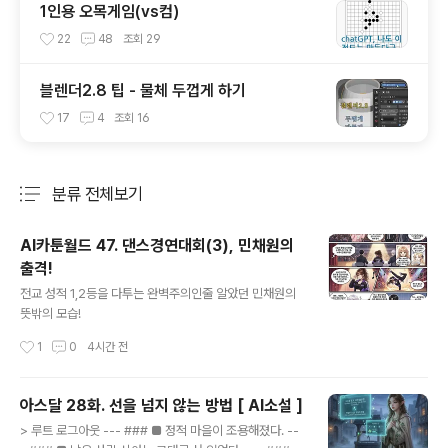
1인용 오목게임(vs컴)
22
48
조회
29
블렌더2.8 팁 - 물체 두껍게 하기
17
4
조회
16
분류 전체보기
주요 글 목록
AI카툰월드 47. 댄스경연대회(3), 민채원의
출격!
글 내용
전교 성적 1,2등을 다투는 완벽주의인줄 알았던 민채원의
뜻밖의 모습!
작성시간
1
0
4시간 전
아스달 28화. 선을 넘지 않는 방법 [ AI소설 ]
글 내용
> 루트 로그아웃 --- ### ■ 정적 마을이 조용해졌다. --