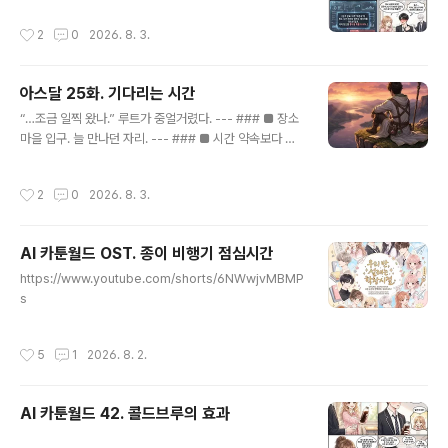
작성시간
2
0
2026. 8. 3.
아스달 25화. 기다리는 시간
글 내용
“…조금 일찍 왔나.” 루트가 중얼거렸다. --- ### ■ 장소
마을 입구. 늘 만나던 자리. --- ### ■ 시간 약속보다 조
금 이른 시간. --- ### ■ 여유 “…내가 일렀으니.” 가볍게
웃었다. --- ### ■ 기다림 시간이 조금 흘렀다. --- ###
작성시간
2
0
2026. 8. 3.
■ 확인 “…아직이네.” 친구 목록. 시아는 접속 중이 아니었
다. --- ### ■ 생각 “…곧 오겠지.” --- ### ■ 10분 “…
조금 늦네.” --- ### ■ 20분 “…무슨 일 있나.” --- ###
AI 카툰월드 OST. 종이 비행기 점심시간
■ 표정 루트의 시선이 점점 자주 움직였다. --- ### ■ 주
글 내용
변 사람들은 지나가고— 말소리가 스쳐갔다. --- ### ■
https://www.youtube.com/shorts/6NWwjvMBMP
반복 “…아직.” --- ### ■ 손 루트가 무의식적으로 움직
s
였다. --- ### ■ 행동 조금 걷다가— ..
작성시간
5
1
2026. 8. 2.
AI 카툰월드 42. 콜드브루의 효과