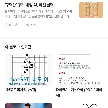
게 되었습니다.무엇보다도 한시적인 걸지 모르지만, '영상
'강력한' 장기 게임 AI, 미친 실력!
생성을 무료로' 할 수 있다는 점입니다.사이트 URL은 아래
글 내용
와 같은데요. 페이스북 로그인을 통해 사용하실 수 있습니
오랜만에 글 올리네요^^장기 게임 좋아하시나요? 제 연령
다.https://www.meta.ai/기본적인 사용법은 chatGPT
대나 더 연배가 많으신 분은 좋아하실만한 전통 전략 게임
나 제미나이같은 통합AI 와 비슷합니다.AI 관련 자격증과
이죠. 크레이의 바이브 코딩 홈페이지 리뉴얼 진행중 바이
난이도를 조사해줘.응답.오호 괜찮은 편이네요.이미지도
6
4
2026. 5. 6.
브 코딩이 낳은 꽤 센 장기 AI 게임이 탄생(?)해서 공유드립
시도해보겠습니다.순정만화 25세 캐주얼한 복장의 쇼트
니다.흥미가시는 분은 한번 도전해 보세요.제 실력으로는
컷, 날씬한 체구..
도저히 못 이기겠습니다 ㅎㅎ.링크 : https://cray7.myca
fe24.com/KoreanChess/Antigravity 말로는 웬만한
프로 기사급 수준이라는데 제가 실력이 프로가 아니라 확
이 블로그 인기글
실히는 모르겠네요 ㅎㅎ위 바이브 코딩 앱은 크레이의 바
이브 코딩 컬렉션에 수집해 놓았습니다 ^^https://cray7.
mycafe24.com/main/ Cray's Vibe Coding바이브
코딩, 바이브 CCM with Cray..
1인용 오목게임(vs컴)
파이썬3 - 기초요약 (PDF 3페이
지)