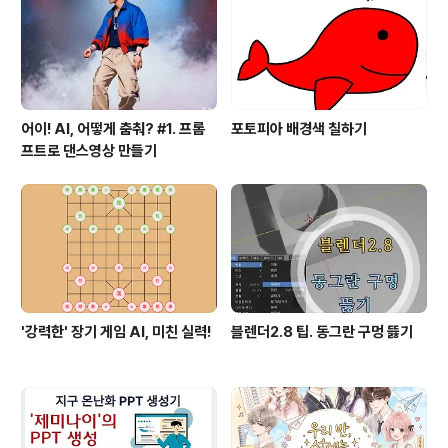
어이! AI, 어떻게 춤춰? #1. 프롬
포토피아 배경색 칠하기
프트로 댄스영상 만들기
'강력한' 장기 게임 AI, 미친 실력!
블렌더2.8 팁. 동그란 구멍 뜷기