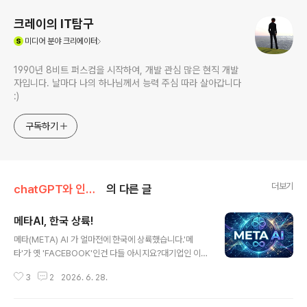
크레이의 IT탐구
(새창열림)
미디어
분야 크리에이터
1990년 8비트 퍼스컴을 시작하여, 개발 관심 많은 현직 개발
자입니다. 날마다 나의 하나님께서 능력 주심 따라 살아갑니다
:)
구독하기
더보기
chatGPT와 인공지능AI
의 다른 글
메타AI, 한국 상륙!
글 내용
메타(META) AI 가 얼마전에 한국에 상륙했습니다.'메
타'가 옛 'FACEBOOK'인건 다들 아시지요?대기업인 이
메타가 AI 사업에 뛰어들지 않을리가 없을텐데요.얼마 전
3
2
2026. 6. 28.
까지만 해도 META AI 사이트는 한국에서는 접속할 수 없
었습니다만,2026년 5월 중순경에 한국에서 사용할 수 있