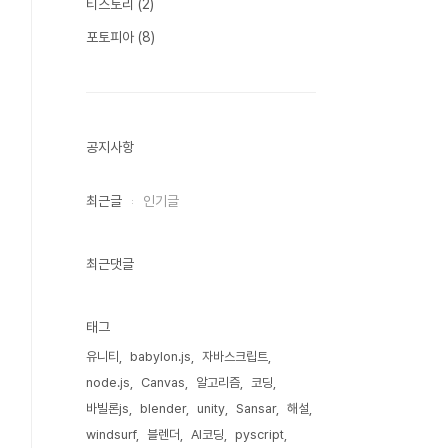
티스토리
(2)
포토피아
(8)
공지사항
최근글
인기글
최근댓글
태그
유니티
babylon.js
자바스크립트
node.js
Canvas
알고리즘
코딩
바빌론js
blender
unity
Sansar
해설
windsurf
블렌더
AI코딩
pyscript