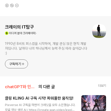
(새창열림)
로그 정보
크레이의 IT탐구
(새창열림)
미디어
분야 크리에이터
1990년 8비트 퍼스컴을 시작하여, 개발 관심 많은 현직 개발
자입니다. 날마다 나의 하나님께서 능력 주심 따라 살아갑니다
:)
구독하기
더보기
chatGPT와 인공지능AI
의 다른 글
클링 KLING AI 구독 시작! 파워풀한 움직임!
글 내용
Pixverse AI 구독을 하면서 크레딧을 모두 소진했습니다.
무료 영상 생성 AI ( https://create.wan.video/explor