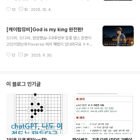
e ) 도 있지만 대기시간이 너무 길어서 뭔가를 제대로 해볼
10
10
2025. 10. 4.
수가 없는데요.이번에는 어떤 AI를 사용해볼까 이것저것
찾아보다가 KLING AI로 결정했습니다.구글 로그인으로
로그인하면 일정량 사용해볼 수 있는 무료 크레딧을 매월
[케이팝뮤비]God is my king 완전판!
제공합니다.https://app.klingai.com/global/ Kling A
글 내용
I: Next-Gen AI Video & AI Image Generator app.
드디어.. 드디어.. 완성했습니다!후반부 집중 댄스 장면이
klingai.com무엇보다 파워풀한 동작이 마음에 든달까요?
고민이었는데 Pixverse 에서 해법이 있더라구요 ㅎㅎ아
비디오 생성 => 이미지로 비디오 생성하기 페이지로 이동
래 프롬프트로 무대에서 댄스를 추게 할 수 있는데 chatG
한 다음,아래 준비한 사진을 넣고,여기도 이미지 투 비디오
12
29
2025. 9. 30.
PT에게 물어서 알아냈지요.첫 이미지도 나노바나나로 뽑
기..
고 영상도 뽑고 영상연장도 뽑으면 여러 댄스 동작이 나옵
니다 ㅎㅎA semi-realistic digital painting of a K-p
op idol on stage, performing sharp and powerfu
l choreography, synchronized energetic dance
이 블로그 인기글
routine, fantasy game illustration style, consiste
nt art style, not photorealistic, dramatic concert
..
1인용 오목게임(vs컴)
파이썬3 - 기초요약 (PDF 3페이