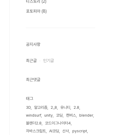
티스토리
(2)
포토피아
(8)
공지사항
최근글
인기글
최근댓글
태그
3D
알고리즘
2_8
유니티
2.8
windsurf
unity
코딩
캔버스
blender
블렌더2.8
코드이그나이터4
자바스크립트
AI코딩
산사
pyscript