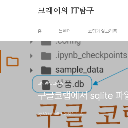
본문 바로가기
크레이의 IT탐구
홈
블렌더
코딩과 알고리즘
코딩과 알고리즘
구글코랩에서 sqlite 파일
by Cray Fall
2024. 1. 2.