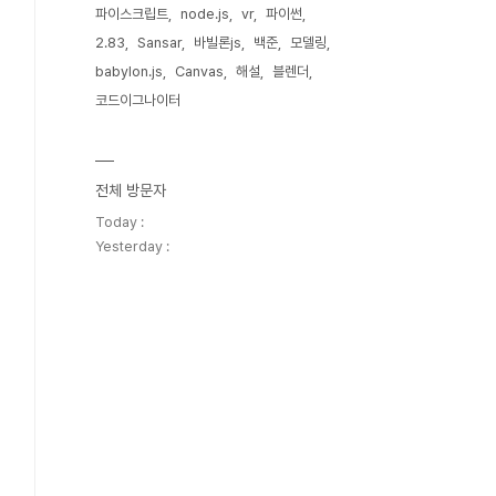
파이스크립트
node.js
vr
파이썬
2.83
Sansar
바빌론js
백준
모델링
babylon.js
Canvas
해설
블렌더
코드이그나이터
전체 방문자
Today :
Yesterday :