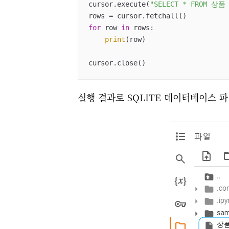
cursor.execute(
"SELECT * FROM 상품
for
 row 
in
 rows:

print
(row)

cursor.close()
실행 결과로 SQLITE 데이터베이스 