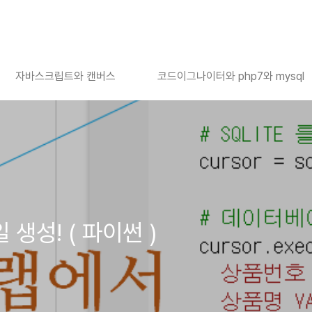
자바스크립트와 캔버스
코드이그나이터와 php7와 mysql
 생성! ( 파이썬 )