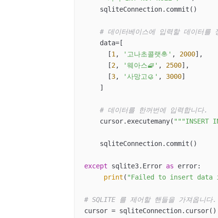
    sqliteConnection.commit()

# 데이터베이스에 입력할 데이터를 
    data=[

      [
1
, 
'고나초콜랫🧆'
, 
2000
],

      [
2
, 
'웨아스🧇'
, 
2500
],

      [
3
, 
'사망고🥮'
, 
3000
]

    ]

# 데이터를 한꺼번에 입력합니다.
    cursor.executemany(
"""INSERT
    sqliteConnection.commit()

except
 sqlite3.Error 
as
 error:

print
(
"Failed to insert data 
# SQLITE 를 제어할 핸들을 가져옵니다.
cursor = sqliteConnection.cursor()
