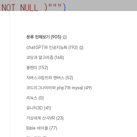
분류 전체보기
(905)
chatGPT와 인공지능AI
(192)
코딩과 알고리즘
(168)
블렌더
(152)
자바스크립트와 캔버스
(52)
코드이그나이터와 php7와 mysql
(49)
리눅스
(0)
유니티3D
(41)
가상세계 산사VR
(23)
Bible 바이블
(77)