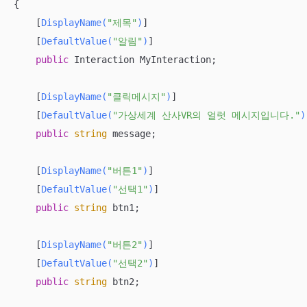
{

    [
DisplayName(
"제목"
)
]

    [
DefaultValue(
"알림"
)
]

public
 Interaction MyInteraction;

    [
DisplayName(
"클릭메시지"
)
]

    [
DefaultValue(
"가상세계 산사VR의 얼럿 메시지입니다."
)
public
string
 message;

    [
DisplayName(
"버튼1"
)
]

    [
DefaultValue(
"선택1"
)
]

public
string
 btn1;

    [
DisplayName(
"버튼2"
)
]

    [
DefaultValue(
"선택2"
)
]

public
string
 btn2;
