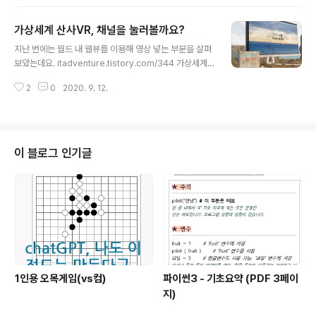
최근 유튜브에 한동안 뜸했던 세컨드라이프 메이커 영상들
이 다시금 활성화되는 것을 그 이유 때문이 아닌가 싶기도
가상세계 산사VR, 채널을 눌러볼까요?
합니다. 산사에서의 외국 게시글들을 보니 컨텐츠의 꽃이
글 내용
라 할 수 있는 기능을 담당하는 스크립트 부분이 과거 세컨
지난 번에는 월드 내 웹뷰를 이용해 영상 넣는 부분을 살펴
드라이프에 비해 매우 난해해졌기 때문에 무언가를 만들기
보았는데요. itadventure.tistory.com/344 가상세계
대단히 어려워졌다고 하는데 실제로 해보니 그렇습니다.
산사 VR, 웹페이지/영상 띄우기 ※ 2020. 9. 12 : 유튜브
세컨드라이프의 스크립트 시스템은 이른바 실시간 '인터프
2
0
2020. 9. 12.
배경음악 나게 하는 법을 알아내서 본문에 포함시켰습니
리터' 스크립트 시스템입니다. 눈 앞에서 실시간으로 무언
다. 가상세계 산사(sansar) 에서는 웹페이지를 띄울 수 있
가를 뚝딱 만들어서 앞에 있는 다른 사..
는 웹뷰어가 있는데요. 오늘은 웹뷰 아이템을 만드는 방법
을 itadventure.tistory.com 영상이 단 하나라서 오래
듣다 보니 단조롭다고 생각하셨을지도 모르겠습니다. 이번
이 블로그 인기글
시간에는 각기 다른 버튼을 누르면 각각 다른 유튜브 영상
이 재생되는 부분을 살펴보도록 하겠습니다. 우선 지난번
웹뷰에 해당하는 스크린은 그냥 그대로 사용하는 것으로
해주시구요. 모니터 받침대를 만들긴 했는데 실습과는 ..
1인용 오목게임(vs컴)
파이썬3 - 기초요약 (PDF 3페이
지)