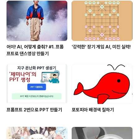
어이! AI, 어떻게 춤춰? #1. 프롬
'강력한' 장기 게임 AI, 미친 실력!
프트로 댄스영상 만들기
프롬프트 2번으로 PPT 만들기
포토피아 배경색 칠하기