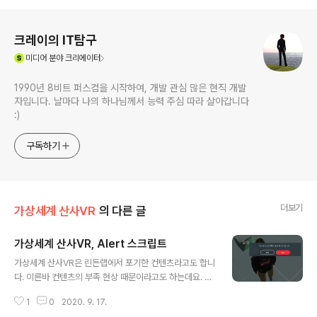
로그 정보
크레이의 IT탐구
(새창열림)
미디어
분야 크리에이터
1990년 8비트 퍼스컴을 시작하여, 개발 관심 많은 현직 개발
자입니다. 날마다 나의 하나님께서 능력 주심 따라 살아갑니다
:)
구독하기
더보기
가상세계 산사VR
의 다른 글
가상세계 산사VR, Alert 스크립트
글 내용
가상세계 산사VR은 린든랩에서 포기한 컨텐츠라고도 합니
다. 이른바 컨텐츠의 부족 현상 때문이라고도 하는데요. 린
든 랩에서 결국은 다른 업체로 산사를 넘겼다고 합니다. 그
1
0
2020. 9. 17.
래서 해외에서는 "Sansar is dead" 라고도 표현합니다.