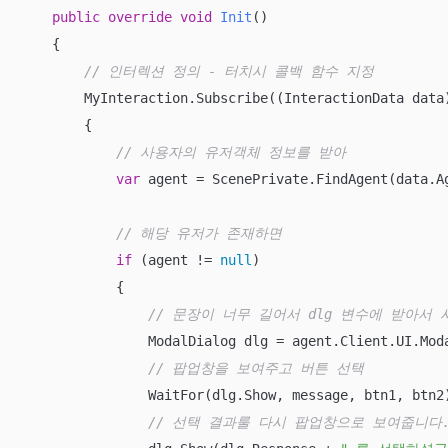
public
override
void
Init
(
)
    {   

// 인터렉션 정의 - 터치시 콜백 함수 지정
        MyInteraction.Subscribe((InteractionData data)
        {

// 사용자의 유저객체 정보를 받아
var
 agent = ScenePrivate.FindAgent(data.Ag
// 해당 유저가 존재하면
if
 (agent != 
null
)

            {

// 문장이 너무 길어서 dlg 변수에 받아서 
                ModalDialog dlg = agent.Client.UI.Moda
// 팝업창을 보여주고 버튼 선택
                WaitFor(dlg.Show, message, btn1, btn2)
// 선택 결과룰 다시 팝업창으로 보여줍니다